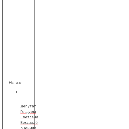
Новые
Депутат
Госдумы
Светлана
Бессараб
оценила