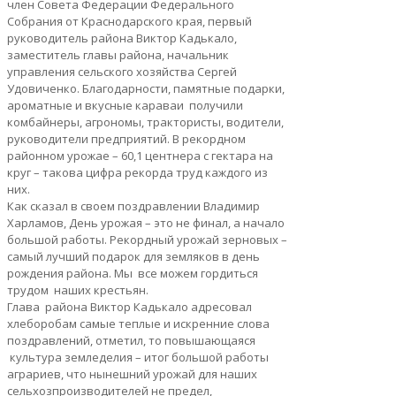
член Совета Федерации Федерального
Собрания от Краснодарского края, первый
руководитель района Виктор Кадькало,
заместитель главы района, начальник
управления сельского хозяйства Сергей
Удовиченко. Благодарности, памятные подарки,
ароматные и вкусные караваи получили
комбайнеры, агрономы, трактористы, водители,
руководители предприятий. В рекордном
районном урожае – 60,1 центнера с гектара на
круг – такова цифра рекорда труд каждого из
них.
Как сказал в своем поздравлении Владимир
Харламов, День урожая – это не финал, а начало
большой работы. Рекордный урожай зерновых –
самый лучший подарок для земляков в день
рождения района. Мы все можем гордиться
трудом наших крестьян.
Глава района Виктор Кадькало адресовал
хлеборобам самые теплые и искренние слова
поздравлений, отметил, то повышающаяся
культура земледелия – итог большой работы
аграриев, что нынешний урожай для наших
сельхозпроизводителей не предел,