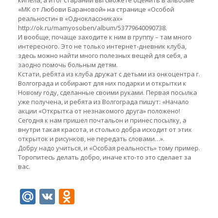
кипела, а итог стараний вы сможете оценить в альбоме
«МК от Любови Барановой» на странице «Особой
реальности» в «Одноклассниках»
http://ok.ru/mamyosoben/album/53779640090738.
И вообще, почаще заходите к ним в группу – там много
интересного. Это не только интернет-дневник клуба,
здесь можно найти много полезных вещей для себя, а
заодно помочь больным детям.
Кстати, ребята из клуба дружат с детьми из онкоцентра г.
Волгограда и собирают для них подарки и открытки к
Новому году, сделанные своими руками. Первая посылка
уже получена, и ребята из Волгограда пишут: «Начало
акции «Открытка от незнакомого друга» положено!
Сегодня к нам пришел почтальон и принес посылку, а
внутри такая красота, и столько добра исходит от этих
открыток и рисунков, не передать словами…».
Добру надо учиться, и «Особая реальность» тому пример.
Торопитесь делать добро, иначе кто-то это сделает за
вас.
Mail.Ru
VK
Odnoklassniki