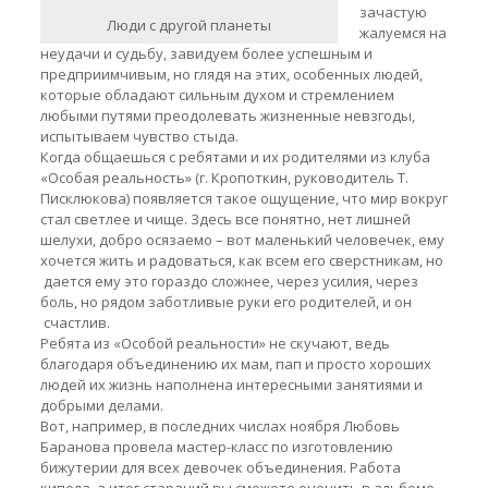
зачастую
Люди с другой планеты
жалуемся на
неудачи и судьбу, завидуем более успешным и
предприимчивым, но глядя на этих, особенных людей,
которые обладают сильным духом и стремлением
любыми путями преодолевать жизненные невзгоды,
испытываем чувство стыда.
Когда общаешься с ребятами и их родителями из клуба
«Особая реальность» (г. Кропоткин, руководитель Т.
Писклюкова) появляется такое ощущение, что мир вокруг
стал светлее и чище. Здесь все понятно, нет лишней
шелухи, добро осязаемо – вот маленький человечек, ему
хочется жить и радоваться, как всем его сверстникам, но
дается ему это гораздо сложнее, через усилия, через
боль, но рядом заботливые руки его родителей, и он
счастлив.
Ребята из «Особой реальности» не скучают, ведь
благодаря объединению их мам, пап и просто хороших
людей их жизнь наполнена интересными занятиями и
добрыми делами.
Вот, например, в последних числах ноября Любовь
Баранова провела мастер-класс по изготовлению
бижутерии для всех девочек объединения. Работа