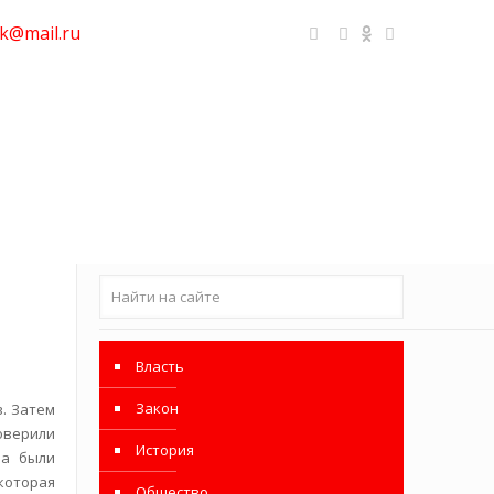
k@mail.ru
Власть
Закон
. Затем
оверили
История
за были
которая
Общество