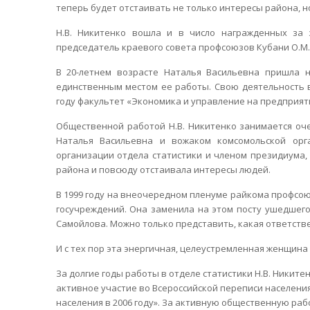
теперь будет отстаивать не только интересы района, но
Н.В. Никитенко вошла и в число награжденных за 
председатель краевого совета профсоюзов Кубани О.М.
В 20-летнем возрасте Наталья Васильевна пришла н
единственным местом ее работы. Свою деятельность в
году факультет «Экономика и управление на предприяти
Общественной работой Н.В. Никитенко занимается очен
Наталья Васильевна и вожаком комсомольской орг
организации отдела статистики и членом президиума,
района и повсюду отстаивала интересы людей.
В 1999 году на внеочередном пленуме райкома профсо
госучреждений. Она заменила на этом посту ушедшего
Самойлова. Можно только представить, какая ответстве
И с тех пор эта энергичная, целеустремленная женщина
За долгие годы работы в отделе статистики Н.В. Никите
активное участие во Всероссийской переписи населения 
населения в 2006 году». За активную общественную ра