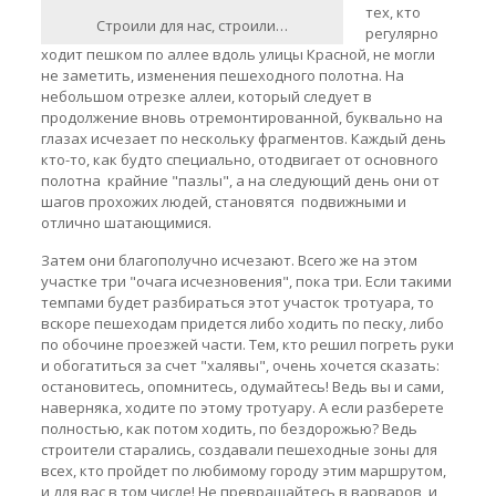
тех, кто
Строили для нас, строили…
регулярно
ходит пешком по аллее вдоль улицы Красной, не могли
не заметить, изменения пешеходного полотна. На
небольшом отрезке аллеи, который следует в
продолжение вновь отремонтированной, буквально на
глазах исчезает по нескольку фрагментов. Каждый день
кто-то, как будто специально, отодвигает от основного
полотна крайние "пазлы", а на следующий день они от
шагов прохожих людей, становятся подвижными и
отлично шатающимися.
Затем они благополучно исчезают. Всего же на этом
участке три "очага исчезновения", пока три. Если такими
темпами будет разбираться этот участок тротуара, то
вскоре пешеходам придется либо ходить по песку, либо
по обочине проезжей части. Тем, кто решил погреть руки
и обогатиться за счет "халявы", очень хочется сказать:
остановитесь, опомнитесь, одумайтесь! Ведь вы и сами,
наверняка, ходите по этому тротуару. А если разберете
полностью, как потом ходить, по бездорожью? Ведь
строители старались, создавали пешеходные зоны для
всех, кто пройдет по любимому городу этим маршрутом,
и для вас в том числе! Не превращайтесь в варваров, и