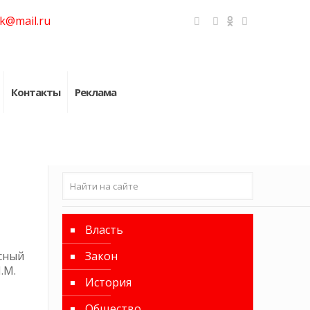
k@mail.ru
Контакты
Реклама
Власть
сный
Закон
.М.
История
Общество