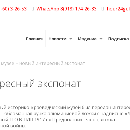
-60) 3-26-53
WhatsApp 8(918) 174-26-33
hour24gul
Главная
Новости
Издание
Подписка
 музее – новый интересный экспонат
ересный экспонат
ый историко-краеведческий музей был передан интере
 – обломанная ручка алюминиевой ложки с надписью «Л
ый. П.О.В.
II
/
III
1917 г
.» Предположительно, ложка
нной войны.