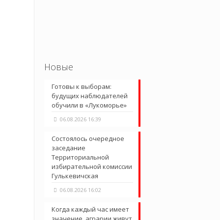
Новые
Готовы к выборам:
будущих наблюдателей
обучили в «Лукоморье»
06.08.2026 16:39
Состоялось очередное
заседание
Территориальной
избирательной комиссии
Гулькевичская
06.08.2026 16:02
Когда каждый час имеет
значение, аграрии живут