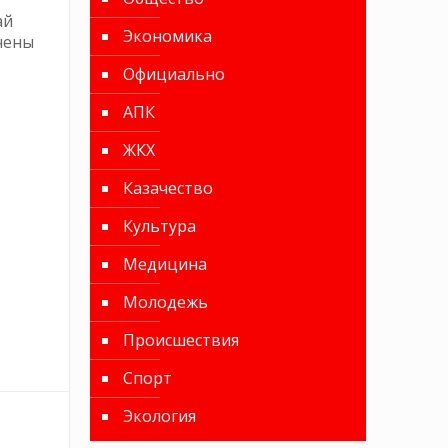
ай
Экономика
чены
Официально
АПК
ЖКХ
Казачество
Культура
Медицина
Молодежь
Происшествия
Спорт
Экология