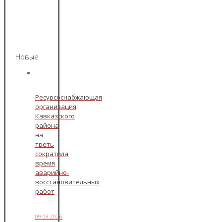
Новые
Ресурсоснабжающая
организация
Кавказского
района
на
треть
сократила
время
аварийно-
восстановительных
работ
09.08.2026