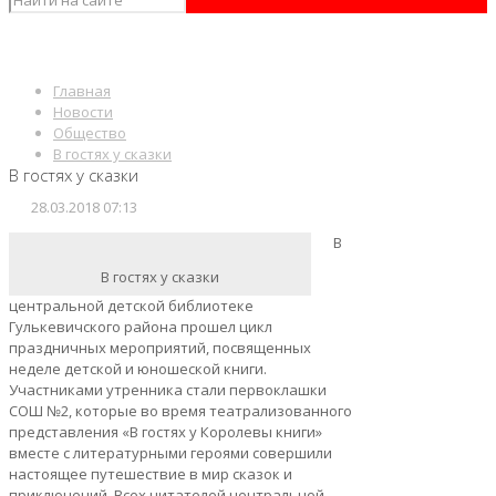
Главная
Новости
Общество
В гостях у сказки
В гостях у сказки
28.03.2018 07:13
В
В гостях у сказки
центральной детской библиотеке
Гулькевичского района прошел цикл
праздничных мероприятий, посвященных
неделе детской и юношеской книги.
Участниками утренника стали первоклашки
СОШ №2, которые во время театрализованного
представления «В гостях у Королевы книги»
вместе с литературными героями совершили
настоящее путешествие в мир сказок и
приключений. Всех читателей центральной