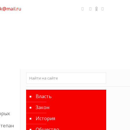
k@mail.ru
Власть
Закон
орых
История
Степан
Общество