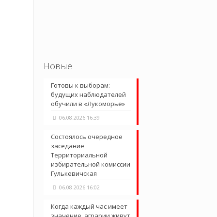
Новые
Готовы к выборам:
будущих наблюдателей
обучили в «Лукоморье»
06.08.2026 16:39
Состоялось очередное
заседание
Территориальной
избирательной комиссии
Гулькевичская
06.08.2026 16:02
Когда каждый час имеет
значение, аграрии живут