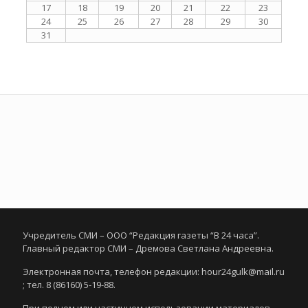
17
18
19
20
21
22
23
24
25
26
27
28
29
30
31
Учредитель СМИ – ООО “Редакция газеты “В 24 часа”.
Главный редактор СМИ – Дремова Светлана Андреевна.
Электронная почта, телефон редакции: hour24gulk@mail.ru
; тел. 8 (86160) 5-19-88.