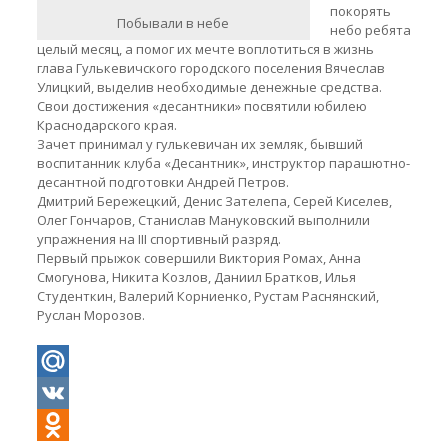
покорять
Побывали в небе
небо ребята
целый месяц, а помог их мечте воплотиться в жизнь
глава Гулькевичского городского поселения Вячеслав
Улицкий, выделив необходимые денежные средства.
Свои достижения «десантники» посвятили юбилею
Краснодарского края.
Зачет принимал у гулькевичан их земляк, бывший
воспитанник клуба «Десантник», инструктор парашютно-
десантной подготовки Андрей Петров.
Дмитрий Бережецкий, Денис Зателепа, Серей Киселев,
Олег Гончаров, Станислав Мануковский выполнили
упражнения на III спортивный разряд.
Первый прыжок совершили Виктория Ромах, Анна
Смогунова, Никита Козлов, Даниил Братков, Илья
Студенткин, Валерий Корниенко, Рустам Раснянский,
Руслан Морозов.
Mail.Ru
VK