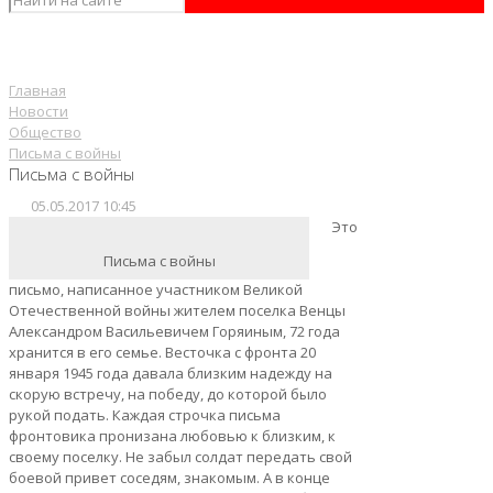
Главная
Новости
Общество
Письма с войны
Письма с войны
05.05.2017 10:45
Это
Письма с войны
письмо, написанное участником Великой
Отечественной войны жителем поселка Венцы
Александром Васильевичем Горяиным, 72 года
хранится в его семье. Весточка с фронта 20
января 1945 года давала близким надежду на
скорую встречу, на победу, до которой было
рукой подать. Каждая строчка письма
фронтовика пронизана любовью к близким, к
своему поселку. Не забыл солдат передать свой
боевой привет соседям, знакомым. А в конце