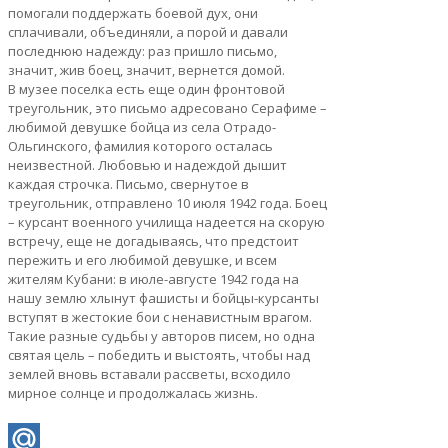
помогали поддержать боевой дух, они
сплачивали, объединяли, а порой и давали
последнюю надежду: раз пришло письмо,
значит, жив боец, значит, вернется домой.
В музее поселка есть еще один фронтовой
треугольник, это письмо адресовано Серафиме –
любимой девушке бойца из села Отрадо-
Ольгинского, фамилия которого осталась
неизвестной. Любовью и надеждой дышит
каждая строчка. Письмо, свернутое в
треугольник, отправлено 10 июля 1942 года. Боец
– курсант военного училища надеется на скорую
встречу, еще не догадываясь, что предстоит
пережить и его любимой девушке, и всем
жителям Кубани: в июле-августе 1942 года на
нашу землю хлынут фашисты и бойцы-курсанты
вступят в жестокие бои с ненавистным врагом.
Такие разные судьбы у авторов писем, но одна
святая цель – победить и выстоять, чтобы над
землей вновь вставали рассветы, всходило
мирное солнце и продолжалась жизнь.