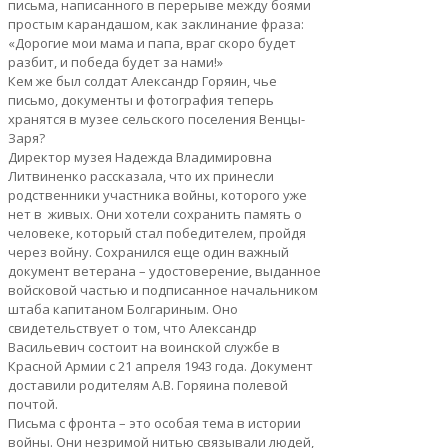
письма, написанного в перерыве между боями
простым карандашом, как заклинание фраза:
«Дорогие мои мама и папа, враг скоро будет
разбит, и победа будет за нами!»
Кем же был солдат Александр Горяин, чье
письмо, документы и фотография теперь
хранятся в музее сельского поселения Венцы-
Заря?
Директор музея Надежда Владимировна
Литвиненко рассказала, что их принесли
родственники участника войны, которого уже
нет в живых. Они хотели сохранить память о
человеке, который стал победителем, пройдя
через войну. Сохранился еще один важный
документ ветерана – удостоверение, выданное
войсковой частью и подписанное начальником
штаба капитаном Болгариным. Оно
свидетельствует о том, что Александр
Васильевич состоит на воинской службе в
Красной Армии с 21 апреля 1943 года. Документ
доставили родителям А.В. Горяина полевой
почтой.
Письма с фронта – это особая тема в истории
войны. Они незримой нитью связывали людей,