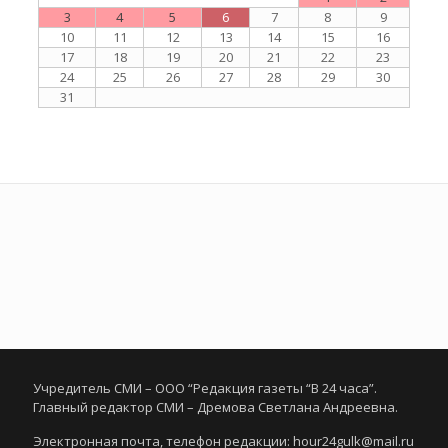
3
4
5
6
7
8
9
10
11
12
13
14
15
16
17
18
19
20
21
22
23
24
25
26
27
28
29
30
31
Учредитель СМИ – ООО “Редакция газеты “В 24 часа”.
Главный редактор СМИ – Дремова Светлана Андреевна.
Электронная почта, телефон редакции: hour24gulk@mail.ru