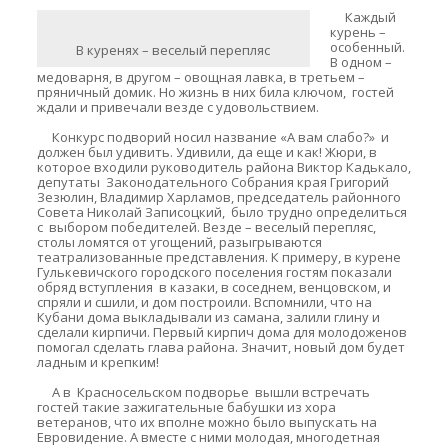
Каждый
курень –
особенный.
В куренях – веселый перепляс
В одном –
медоварня, в другом – овощная лавка, в третьем –
пряничный домик. Но жизнь в них била ключом, гостей
ждали и привечали везде с удовольствием.
Конкурс подворий носил название «А вам слабо?» и
должен был удивить. Удивили, да еще и как! Жюри, в
которое входили руководитель района Виктор Кадькало,
депутаты Законодательного Собрания края Григорий
Зезюлин, Владимир Харламов, председатель районного
Совета Николай Записоцкий, было трудно определиться
с выбором победителей. Везде – веселый перепляс,
столы ломятся от угощений, разыгрываются
театрализованные представления. К примеру, в курене
Гулькевичского городского поселения гостям показали
обряд вступления в казаки, в соседнем, венцовском, и
спряли и сшили, и дом построили. Вспомнили, что на
Кубани дома выкладывали из самана, залили глину и
сделали кирпичи. Первый кирпич дома для молодоженов
помогал сделать глава района. Значит, новый дом будет
ладным и крепким!
А в Красносельском подворье вышли встречать
гостей такие зажигательные бабушки из хора
ветеранов, что их вполне можно было выпускать на
Евровидение. А вместе с ними молодая, многодетная