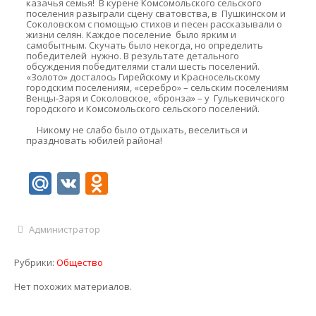
казачья семья! В курене Комсомольского сельского
поселения разыграли сцену сватовства, в Пушкинском и
Соколовском с помощью стихов и песен рассказывали о
жизни селян. Каждое поселение было ярким и
самобытным. Скучать было некогда, но определить
победителей нужно. В результате детального
обсуждения победителями стали шесть поселений.
«Золото» досталось Гирейскому и Красносельскому
городским поселениям, «серебро» – сельским поселениям
Венцы-Заря и Соколовское, «бронза» – у Гулькевичского
городского и Комсомольского сельского поселений.
Никому не слабо было отдыхать, веселиться и
праздновать юбилей района!
Mail.Ru
VK
Odnoklassniki
Администратор
Рубрики:
Общество
Нет похожих материалов.