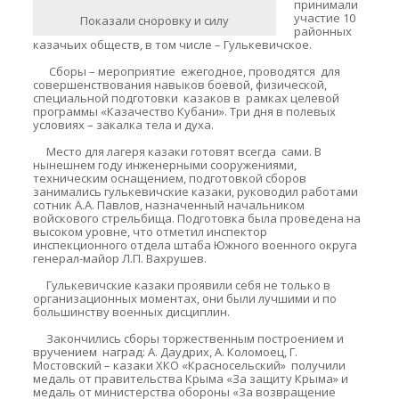
принимали
участие 10
Показали сноровку и силу
районных
казачьих обществ, в том числе – Гулькевичское.
Сборы – мероприятие ежегодное, проводятся для
совершенствования навыков боевой, физической,
специальной подготовки казаков в рамках целевой
программы «Казачество Кубани». Три дня в полевых
условиях – закалка тела и духа.
Место для лагеря казаки готовят всегда сами. В
нынешнем году инженерными сооружениями,
техническим оснащением, подготовкой сборов
занимались гулькевичские казаки, руководил работами
сотник А.А. Павлов, назначенный начальником
войскового стрельбища. Подготовка была проведена на
высоком уровне, что отметил инспектор
инспекционного отдела штаба Южного военного округа
генерал-майор Л.П. Вахрушев.
Гулькевичские казаки проявили себя не только в
организационных моментах, они были лучшими и по
большинству военных дисциплин.
Закончились сборы торжественным построением и
вручением наград: А. Даудрих, А. Коломоец, Г.
Мостовский – казаки ХКО «Красносельский» получили
медаль от правительства Крыма «За защиту Крыма» и
медаль от министерства обороны «За возвращение