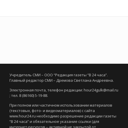
Учредитель СМИ – ООО “Редакция газеты “В 24 часа”.
Главный редактор СМИ – Дремова Светлана Андреевна.
Электронная почта, телефон редакции: hour24gulk@mail.ru
; тел. 8 (86160) 5-19-88.
При полном или частичном использовании материалов
(текстовых, фото- и видеоматериалов) с сайта
www.hour24.ru необходимо разрешение редакции газеты
“В 24 часа” и обязательное указание ссылки (для
интернет-ресурсов – активной не закрытой от