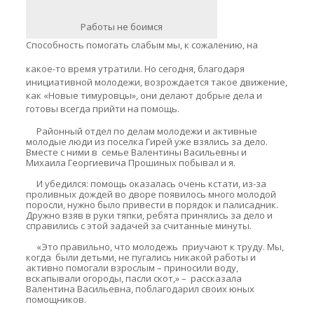
Работы не боимся
Способность помогать слабым мы, к сожалению, на
какое-то время утратили. Но сегодня, благодаря
инициативной молодежи, возрождается такое движение,
как «Новые тимуровцы», они делают добрые дела и
готовы всегда прийти на помощь.
Районный отдел по делам молодежи и активные
молодые люди из поселка Гирей уже взялись за дело.
Вместе с ними в семье Валентины Васильевны и
Михаила Георгиевича Прошиных побывал и я.
И убедился: помощь оказалась очень кстати, из-за
проливных дождей во дворе появилось много молодой
поросли, нужно было привести в порядок и палисадник.
Дружно взяв в руки тяпки, ребята принялись за дело и
справились с этой задачей за считанные минуты.
«Это правильно, что молодежь приучают к труду. Мы,
когда были детьми, не пугались никакой работы и
активно помогали взрослым – приносили воду,
вскапывали огороды, пасли скот,» – рассказала
Валентина Васильевна, поблагодарил своих юных
помощников.