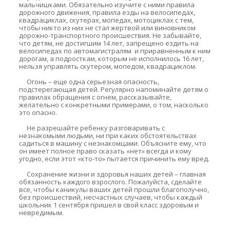
мальчишками. Обязательно изучите с ними правила
дорожного движения, правила езды на велосипедах,
квадрациклах, скутерах, мопедах, мотоциклах с тем,
чтобы никто из них не стал жертвой или виновником
дорожно-транспортного происшествия. Не забывайте,
что детям, не достигшим 14 лет, запрещено ездить на
велосипедах по автомагистралям и приравненным к ним
дорогам, а подросткам, которым не исполнилось 16 лет,
нельзя управлять скутером, мопедом, квадрациклом.
Огонь – еще одна серьезная опасность,
подстерегающая детей. Регулярно напоминайте детям о
правилах обращения с огнем, рассказывайте,
желательно с конкретными примерами, о том, насколько
это опасно.
Не разрешайте ребенку разговаривать с
незнакомыми людьми, ни при каких обстоятельствах
садиться в машину с незнакомцами. Объясните ему, что
он имеет полное право сказать «нет» всегда и кому
угодно, если этот «кто-то» пытается причинить ему вред.
Сохранение жизни и здоровья наших детей – главная
обязанность каждого взрослого. Пожалуйста, сделайте
все, чтобы каникулы ваших детей прошли благополучно,
без происшествий, несчастных случаев, чтобы каждый
школьник 1 сентября пришел в свой класс здоровым и
невредимым.