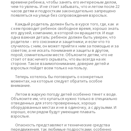
времени ребенка, чтобы занять его интересным делом,
чем-то увлечь. И не стоит забывать, что и летом после 22
часов детям и подросткам законодательно запрещено
появляться на улице без сопровождения взрослых.
Каждый родитель должен быть в курсе того, где, как и
с кем проводит ребенок свободное время, хорошо знать
его друзей, компанию, в которой он вращается. И еще
одна важная деталь: ребенок должен быть уверен, что
родители – его союзники и защитники, и если что-то
случилось с ним, он может прийти к ним за помощью и за
советом, а не искать понимания и защиты в другом,
порой, сомнительном месте. Объясните детям, что не
стоит от вас ничего скрывать, что вы всегда на их
стороне. Такое взаимопонимание, доверие детей и
взрослых пойдет всем только на пользу.
Теперь хотелось бы поговорить о конкретных
моментах, на которые следует обратить особое
внимание.
Летом в жаркую погоду детей особенно тянет к воде.
Объясните им, что купаться нужно только в специально
отведенных для этого проверенных, хорошо
оборудованных местах и не в одиночку, а с друзьями. И
хорошо, если рядом будут умеющие плавать
взрослые.
Опасность представляют и технические средства
передвижения, так любимые подростками, особенно