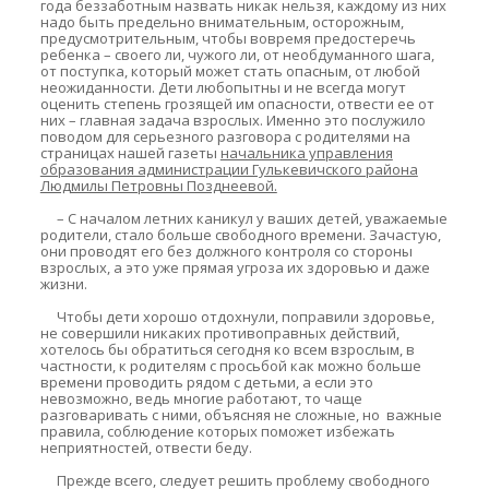
года беззаботным назвать никак нельзя, каждому из них
надо быть предельно внимательным, осторожным,
предусмотрительным, чтобы вовремя предостеречь
ребенка – своего ли, чужого ли, от необдуманного шага,
от поступка, который может стать опасным, от любой
неожиданности. Дети любопытны и не всегда могут
оценить степень грозящей им опасности, отвести ее от
них – главная задача взрослых. Именно это послужило
поводом для серьезного разговора с родителями на
страницах нашей газеты
начальника управления
образования администрации Гулькевичского района
Людмилы Петровны Позднеевой.
– С началом летних каникул у ваших детей, уважаемые
родители, стало больше свободного времени. Зачастую,
они проводят его без должного контроля со стороны
взрослых, а это уже прямая угроза их здоровью и даже
жизни.
Чтобы дети хорошо отдохнули, поправили здоровье,
не совершили никаких противоправных действий,
хотелось бы обратиться сегодня ко всем взрослым, в
частности, к родителям с просьбой как можно больше
времени проводить рядом с детьми, а если это
невозможно, ведь многие работают, то чаще
разговаривать с ними, объясняя не сложные, но важные
правила, соблюдение которых поможет избежать
неприятностей, отвести беду.
Прежде всего, следует решить проблему свободного