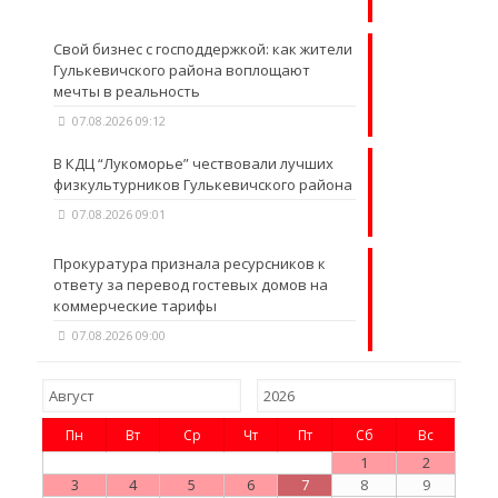
Свой бизнес с господдержкой: как жители
Гулькевичского района воплощают
мечты в реальность
07.08.2026 09:12
В КДЦ “Лукоморье” чествовали лучших
физкультурников Гулькевичского района
07.08.2026 09:01
Прокуратура признала ресурсников к
ответу за перевод гостевых домов на
коммерческие тарифы
07.08.2026 09:00
Пн
Вт
Ср
Чт
Пт
Сб
Вс
1
2
3
4
5
6
7
8
9