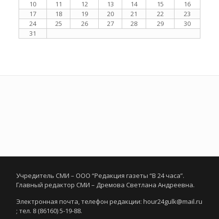
10
11
12
13
14
15
16
17
18
19
20
21
22
23
24
25
26
27
28
29
30
31
Учредитель СМИ – ООО “Редакция газеты “В 24 часа”.
Главный редактор СМИ – Дремова Светлана Андреевна.
Электронная почта, телефон редакции: hour24gulk@mail.ru
; тел. 8 (86160) 5-19-88.