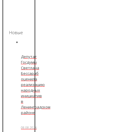
Новые
Депутат
Госдумы
Светлана
Бессараб
оценила
реализацию
народных
инициатив
в
Ленинградском
районе
08.08.2026