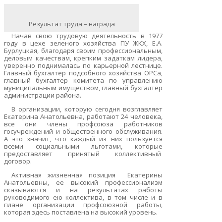
Результат труда – награда
Начав свою трудовую деятельность в
1
977
году в цехе зеленого хозяйства ПУ ЖКХ, Е.А.
Бурлуцкая, благодаря своим профессиональным,
деловым качествам, крепким задаткам лидера,
уверенно поднималась по карьерной лестнице.
Главный бухгалтер подсобного хозяйства ОРСа,
главный бухгалтер комитета по управлению
муниципальным имуществом, главный бухгалтер
администрации района.
В организации, которую сегодня возглавляет
Екатерина Анатольевна, работают 24 человека,
все они члены профсоюза работников
госучреждений и общественного обслуживания.
А это значит, что каждый из них пользуется
всеми социальными льготами, которые
предоставляет принятый коллективный
договор.
Активная жизненная позиция Екатерины
Анатольевны, ее высокий профессионализм
сказываются и на результатах работы
руководимого ею коллектива, в том числе и в
плане организации профсоюзной работы,
которая здесь поставлена на высокий уровень.