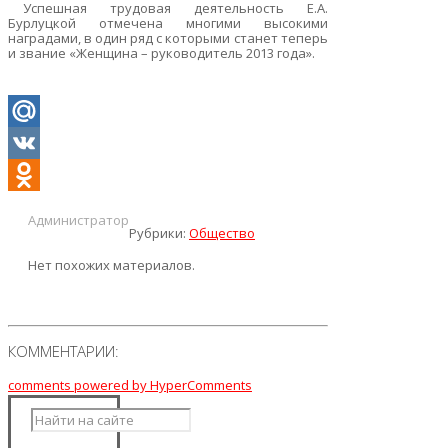
Успешная трудовая деятельность Е.А.
Бурлуцкой отмечена многими высокими
наградами, в один ряд с которыми станет теперь
и звание «Женщина – руководитель 20
1
3 года».
Mail.Ru
VK
Odnoklassniki
Администратор
Рубрики:
Общество
Нет похожих материалов.
КОММЕНТАРИИ:
comments powered by HyperComments