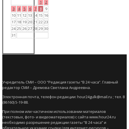
1
2
3
4
5
6
7
8
9
10
11
12
13
14
15
16
17
18
19
20
21
22
23
24
25
26
27
28
29
30
31
Учредитель СМИ – ООО “Редакция газеты “В 24 часа”. Главный
редактор СМИ – Дремова Светлана Андреевна.
Электронная почта, телефон редакции: hour24gulk@mail.ru ; тел. 8
(86160) 5-19-88.
При полном или частичном использовании материалов
(текстовых, фото- и видеоматериалов) с сайта www.hour24.ru
необходимо разрешение редакции газеты “В 24 часа” и
обязательное указание ссылки (для интернет-ресурсов –