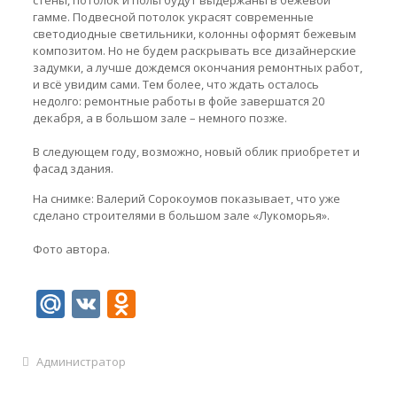
стены, потолок и полы будут выдержаны в бежевой
гамме. Подвесной потолок украсят современные
светодиодные светильники, колонны оформят бежевым
композитом. Но не будем раскрывать все дизайнерские
задумки, а лучше дождемся окончания ремонтных работ,
и всё увидим сами. Тем более, что ждать осталось
недолго: ремонтные работы в фойе завершатся 20
декабря, а в большом зале – немного позже.
В следующем году, возможно, новый облик приобретет и
фасад здания.
На снимке: Валерий Сорокоумов показывает, что уже
сделано строителями в большом зале «Лукоморья».
Фото автора.
Mail.Ru
VK
Odnoklassniki
Администратор