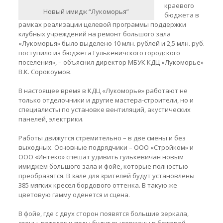
краевого
Новый имидж “Лукоморья”
бюджета в
рамках реализации целевой программы поддержки
клубных учреждений на ремонт большого зала
«Лукоморья» было выделено 10 млн. рублей и 2,5 млн. руб.
поступило из бюджета Гулькевичского городского
поселения», – объяснил директор МБУК КДЦ «Лукоморье»
В.К. Сорокоумов.
В настоящее время в КДЦ «Лукоморье» работают не
только отделочники и другие мастера-строители, но и
специалисты по установке вентиляций, акустических
панелей, электрики.
Работы движутся стремительно – в две смены и без
выходных. Основные подрядчики – ООО «Стройком» и
ООО «Интеко» спешат удивить гулькевичан новым
имиджем большого зала и фойе, которые полностью
преобразятся. В зале для зрителей будут установлены
385 мягких кресел бордового оттенка. В такую же
цветовую гамму оденется и сцена.
В фойе, где с двух сторон появятся большие зеркала,