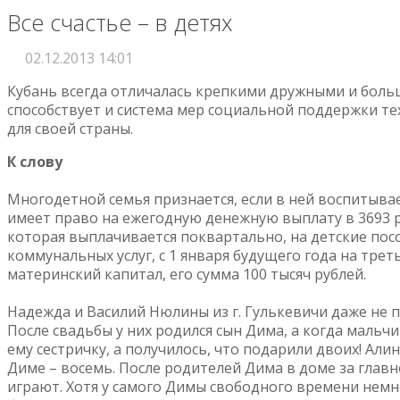
Все счастье – в детях
02.12.2013 14:01
Кубань всегда отличалась крепкими дружными и боль
способствует и система мер социальной поддержки тех
для своей страны.
К слову
Многодетной семья признается, если в ней воспитывает
имеет право на ежегодную денежную выплату в 3693 р
которая выплачивается поквартально, на детские пос
коммунальных услуг, с 1 января будущего года на тре
материнский капитал, его сумма 100 тысяч рублей.
Надежда и Василий Нюлины из г. Гулькевичи даже не 
После свадьбы у них родился сын Дима, а когда мальч
ему сестричку, а получилось, что подарили двоих! Алин
Диме – восемь. После родителей Дима в доме за главно
играют. Хотя у самого Димы свободного времени немно