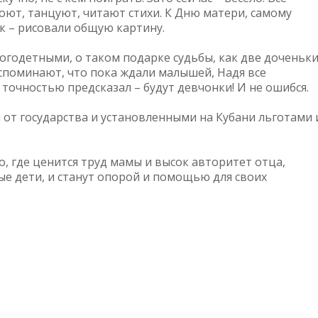
оют, танцуют, читают стихи. К Дню матери, самому
к – рисовали общую картину.
ногодетными, о таком подарке судьбы, как две доченьк
вспоминают, что пока ждали малышей, Надя все
 точностью предсказал – будут девчонки! И не ошибся.
т государства и установленными на Кубани льготами 
о, где ценится труд мамы и высок авторитет отца,
е дети, и станут опорой и помощью для своих