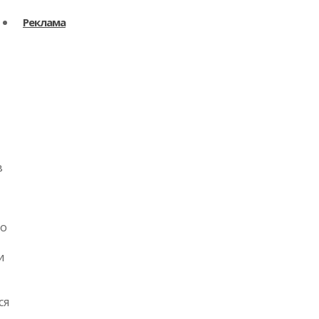
Реклама
в
то
и
ся