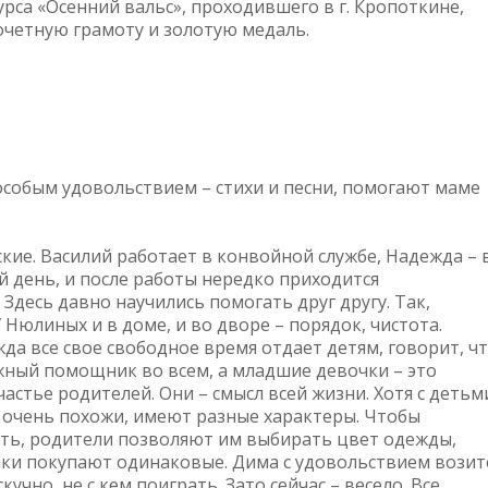
рса «Осенний вальс», проходившего в г. Кропоткине,
очетную грамоту и золотую медаль.
с особым удовольствием – стихи и песни, помогают маме
кие. Василий работает в конвойной службе, Надежда – 
й день, и после работы нередко приходится
 Здесь давно научились помогать друг другу. Так,
 Нюлиных и в доме, и во дворе – порядок, чистота.
да все свое свободное время отдает детям, говорит, ч
ежный помощник во всем, а младшие девочки – это
частье родителей. Они – смысл всей жизни. Хотя с детьм
то очень похожи, имеют разные характеры. Чтобы
сть, родители позволяют им выбирать цвет одежды,
таки покупают одинаковые. Дима с удовольствием возит
кучно, не с кем поиграть. Зато сейчас – весело. Все