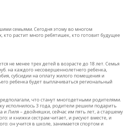
шими семьями. Сегодня этому во многом
, кто растит много ребятишек, кто готовит будущее
ся не менее трех детей в возрасте до 18 лет. Семья
уб. на каждого несовершеннолетнего ребенка,
обия, субсидии на оплату жилого помещения и
тьего ребенка будет выплачиваться региональный
предполагали, что станут многодетными родителями.
ику исполнилось 3 года, родители решили подарить
а и Лиля – двойняшки, сейчас им пять лет, а старшему
го: и книжки сестрам читает, и рисуют вместе, и
го: он учится в школе, занимается спортом и