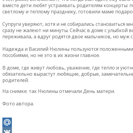
вместе дети любят устраивать родителям концерты: п
светлому и теплому празднику, готовили маме подаро
Супруги уверяют, хотя и не собирались становиться м
сразу не жалеют ни минуты. Сейчас в доме с улыбкой 
переживала, а вдруг родятся двое мальчиков, но муж с
Надежда и Василий Нюлины пользуются положенными о
пособиями, но не это в их жизни главное.
В доме, где живут любовь, уважение, где тепло и уютн
обязательно вырастут любящие, добрые, замечательны
родителей.
На снимке: так Нюлины отмечали День матери.
Фото автора.
Mail.Ru