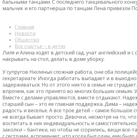
бальными танцами. С последнего танцевального конку
мальчик и его партнерша по танцам Лена привезли П
Главная
Новости
Общество
Все счастье – в детях
Лиля и Алина ходят в детский сад, учат английский и 
накрывать на стол, делать в доме уборку.
У супругов Нюлиных сложная работа, они оба полицейс
секретариате. Иногда работать выпадает и в выходно
задерживаться. Но от этого никто в семье не страдает.
впрочем, как это принято во многих больших семьях. У
Вместе с делами управляются, вместе отдыхают. Надеж
старший сын – это ее главная поддержка. Дима – над
радость и веселье. А все трое детей – самое большое с
не всегда бывает просто. Девочки, несмотря на то, ч
воспитать в них индивидуальность и самостоятельно
заколки – бантики, но чтобы не ссорились, вещи все-
с сестрами, вспоминает, что когда был один, ему было с