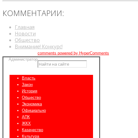
КОММЕНТАРИИ:
Главная
Новости
Общество
Внимание! Конкурс!
comments powered by HyperComments
Администратор
Власть
Закон
История
Общество
Экономика
Официально
АПК
ЖКХ
Казачество
Культура