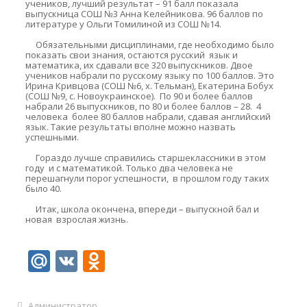
учеников, лучший результат – 91 балл показала
выпускница СОШ №3 Анна Келейникова. 96 баллов по
литературе у Ольги Томилиной из СОШ №14.
Обязательными дисциплинами, где необходимо было
показать свои знания, остаются русский язык и
математика, их сдавали все 320 выпускников. Двое
учеников набрали по русскому языку по 100 баллов. Это
Ирина Кривцова (СОШ №6, х. Тельман), Екатерина Бобух
(СОШ №9, с. Новоукраинское). По 90 и более баллов
набрали 26 выпускников, по 80 и более баллов – 28. 4
человека более 80 баллов набрали, сдавая английский
язык. Такие результаты вполне можно назвать
успешными.
Гораздо лучше справились старшеклассники в этом
году и с математикой. Только два человека не
перешагнули порог успешности, в прошлом году таких
было 40.
Итак, школа окончена, впереди –
выпускной бал и
новая взрослая жизнь.
Mail.Ru
VK
Odnoklassniki
Администратор