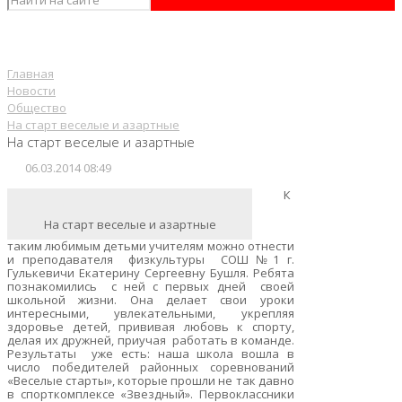
Главная
Новости
Общество
На старт веселые и азартные
На старт веселые и азартные
06.03.2014 08:49
К
На старт веселые и азартные
таким любимым детьми учителям можно отнести
и преподавателя физкультуры СОШ №1 г.
Гулькевичи Екатерину Сергеевну Бушля. Ребята
познакомились с ней с первых дней своей
школьной жизни. Она делает свои уроки
интересными, увлекательными, укрепляя
здоровье детей, прививая любовь к спорту,
делая их дружней, приучая работать в команде.
Результаты уже есть: наша школа вошла в
число победителей районных соревнований
«Веселые старты», которые прошли не так давно
в спорткомплексе «Звездный». Первоклассники