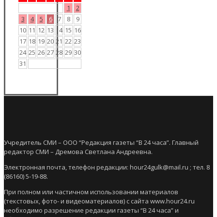
1
2
3
4
5
6
7
8
9
10
11
12
13
14
15
16
17
18
19
20
21
22
23
24
25
26
27
28
29
30
31
Учредитель СМИ – ООО “Редакция газеты “В 24 часа”. Главный
редактор СМИ – Дремова Светлана Андреевна.
Электронная почта, телефон редакции: hour24gulk@mail.ru ; тел. 8
(86160) 5-19-88.
При полном или частичном использовании материалов
(текстовых, фото- и видеоматериалов) с сайта www.hour24.ru
необходимо разрешение редакции газеты “В 24 часа” и