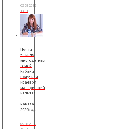
05.08.2026
13:31
Почти
5 тысяч
многодетных
семей
Кубани
получили
краевой
материнский
капитал
с
начала
2026 года
05.08.2026