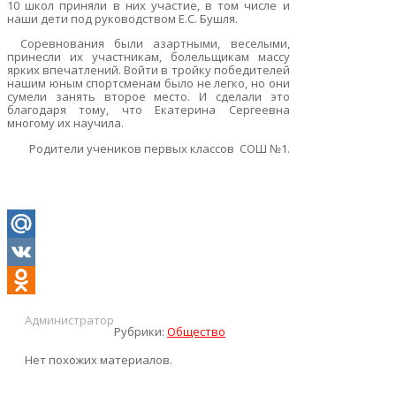
10 школ приняли в них участие, в том числе и
наши дети под руководством Е.С. Бушля.
Соревнования были азартными, веселыми,
принесли их участникам, болельщикам массу
ярких впечатлений. Войти в тройку победителей
нашим юным спортсменам было не легко, но они
сумели занять второе место. И сделали это
благодаря тому, что Екатерина Сергеевна
многому их научила.
Родители учеников первых классов СОШ №1.
Mail.Ru
VK
Odnoklassniki
Администратор
Рубрики:
Общество
Нет похожих материалов.