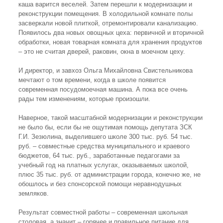
каша варится веселей. Затем перешли к модернизации и
реконструкции помещения. В холодильной комнате полы
засверкали новой плиткой, отремонтировали канализацию.
Появилось два новых овощных цеха: первичной и вторичной
обработки, новая товарная комната для хранения продуктов
– это не считая дверей, раковин, окна в моечном цеху.
И директор, и завхоз Ольга Михайловна Свистельникова
мечтают о том времени, когда в школе появится
современная посудомоечная машина. А пока все очень
рады тем изменениям, которые произошли.
Наверное, такой масштабной модернизации и реконструкции
не было бы, если бы не ощутимая помощь депутата ЗСК
Г.И. Зезюлина, выделившего школе 300 тыс. руб. 54 тыс.
руб. – совместные средства муниципального и краевого
бюджетов, 64 тыс. руб., заработанные педагогами за
учебный год на платных услугах, оказываемых школой,
плюс 35 тыс. руб. от администрации города, конечно же, не
обошлось и без спонсорской помощи неравнодушных
земляков.
Результат совместной работы – современная школьная
столовая, а значит – горячее и правильное питание для