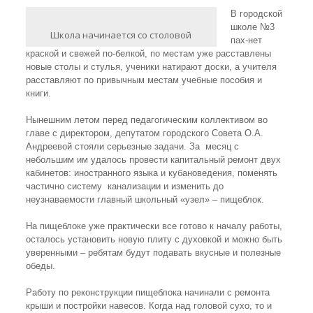
В городской
школе №3
Школа начинается со столовой
пах-нет
краской и свежей по-белкой, по местам уже расставлены
новые столы и стулья, ученики натирают доски, а учителя
расставляют по привычным местам учебные пособия и
книги.
Нынешним летом перед педагогическим коллективом во
главе с директором, депутатом городского Совета О.А.
Андреевой стояли серьезные задачи. За месяц с
небольшим им удалось провести капитальный ремонт двух
кабинетов: иностранного языка и кубановедения, поменять
частично систему канализации и изменить до
неузнаваемости главный школьный «узел» – пищеблок.
На пищеблоке уже практически все готово к началу работы,
осталось установить новую плиту с духовкой и можно быть
уверенными – ребятам будут подавать вкусные и полезные
обеды.
Работу по реконструкции пищеблока начинали с ремонта
крыши и постройки навесов. Когда над головой сухо, то и