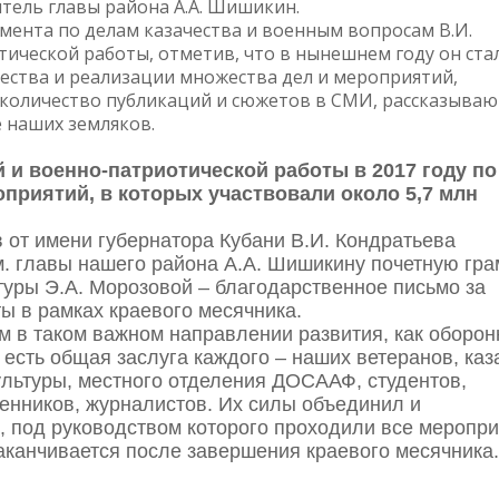
тель главы района А.А. Шишикин.
мента по делам казачества и военным вопросам В.И.
ической работы, отметив, что в нынешнем году он ста
ства и реализации множества дел и мероприятий,
и количество публикаций и сюжетов в СМИ, рассказыва
 наших земляков.
и военно-патриотической работы в 2017 году по
приятий, в которых участвовали около 5,7 млн
 от имени губернатора Кубани В.И. Кондратьева
м. главы нашего района А.А. Шишикину почетную гра
ьтуры Э.А. Морозовой – благодарственное письмо за
ы в рамках краевого месячника.
м в таком важном направлении развития, как оборон
 есть общая заслуга каждого – наших ветеранов, каз
ультуры, местного отделения ДОСААФ, студентов,
енников, журналистов. Их силы объединил и
, под руководством которого проходили все меропри
заканчивается после завершения краевого месячника.