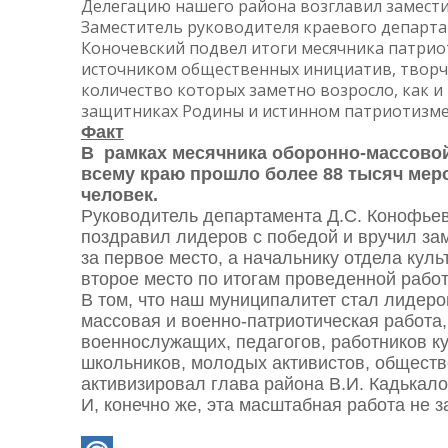
Делегацию нашего района возглавил замести
Заместитель руководителя краевого департа
Коночевский подвел итоги месячника патриот
источником общественных инициатив, творче
количество которых заметно возросло, как 
защитниках Родины и истинном патриотизме
Факт
В рамках месячника оборонно-массовой 
всему краю прошло более 88 тысяч меро
человек.
Руководитель департамента Д.С. Конофьев
поздравил лидеров с победой и вручил за
за первое место, а начальнику отдела кул
второе место по итогам проведенной работ
В том, что наш муниципалитет стал лидеро
массовая и военно-патриотическая работа,
военнослужащих, педагогов, работников к
школьников, молодых активистов, обществ
активизировал глава района В.И. Кадькало
И, конечно же, эта масштабная работа не 