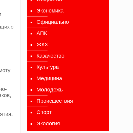
Экономика
л
Официально
ющих о
АПК
ЖКХ
Казачество
Культура
моту
Медицина
но-
Молодежь
аков,
Происшествия
Спорт
ятия.
Экология