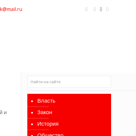
k@mail.ru
Власть
й и
Закон
История
Общество