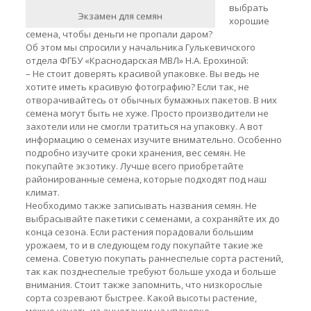
выбрать
Экзамен для семян
хорошие
семена, чтобы деньги не пропали даром?
Об этом мы спросили у начальника Гулькевичского
отдела ФГБУ «Краснодарская МВЛ» Н.А. Ерохиной:
– Не стоит доверять красивой упаковке. Вы ведь не
хотите иметь красивую фотографию? Если так, не
отворачивайтесь от обычных бумажных пакетов. В них
семена могут быть не хуже. Просто производители не
захотели или не смогли тратиться на упаковку. А вот
информацию о семенах изучите внимательно. Особенно
подробно изучите сроки хранения, вес семян. Не
покупайте экзотику. Лучше всего приобретайте
районированные семена, которые подходят под наш
климат.
Необходимо также записывать названия семян. Не
выбрасывайте пакетики с семенами, а сохраняйте их до
конца сезона. Если растения порадовали большим
урожаем, то и в следующем году покупайте такие же
семена. Советую покупать раннеспелые сорта растений,
так как позднеспелые требуют больше ухода и больше
внимания. Стоит также запомнить, что низкорослые
сорта созревают быстрее. Какой высоты растение,