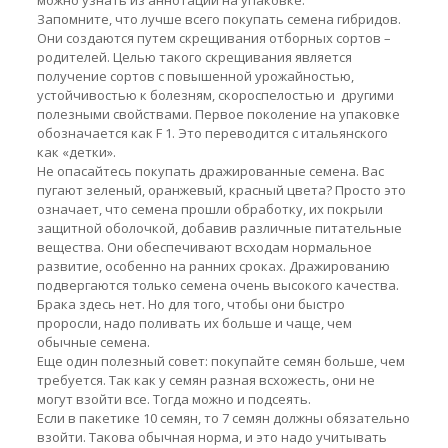
можно узнать из аннотации на упаковке.
Запомните, что лучше всего покупать семена гибридов.
Они создаются путем скрещивания отборных сортов –
родителей. Целью такого скрещивания является
получение сортов с повышенной урожайностью,
устойчивостью к болезням, скороспелостью и другими
полезными свойствами. Первое поколение на упаковке
обозначается как F 1. Это переводится с итальянского
как «детки».
Не опасайтесь покупать дражированные семена. Вас
пугают зеленый, оранжевый, красный цвета? Просто это
означает, что семена прошли обработку, их покрыли
защитной оболочкой, добавив различные питательные
вещества. Они обеспечивают всходам нормальное
развитие, особенно на ранних сроках. Дражированию
подвергаются только семена очень высокого качества.
Брака здесь нет. Но для того, чтобы они быстро
проросли, надо поливать их больше и чаще, чем
обычные семена.
Еще один полезный совет: покупайте семян больше, чем
требуется. Так как у семян разная всхожесть, они не
могут взойти все. Тогда можно и подсеять.
Если в пакетике 10 семян, то 7 семян должны обязательно
взойти. Такова обычная норма, и это надо учитывать