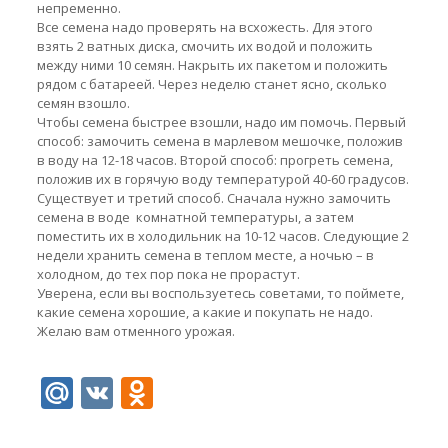
непременно.
Все семена надо проверять на всхожесть. Для этого
взять 2 ватных диска, смочить их водой и положить
между ними 10 семян. Накрыть их пакетом и положить
рядом с батареей. Через неделю станет ясно, сколько
семян взошло.
Чтобы семена быстрее взошли, надо им помочь. Первый
способ: замочить семена в марлевом мешочке, положив
в воду на 12-18 часов. Второй способ: прогреть семена,
положив их в горячую воду температурой 40-60 градусов.
Существует и третий способ. Сначала нужно замочить
семена в воде комнатной температуры, а затем
поместить их в холодильник на 10-12 часов. Следующие 2
недели хранить семена в теплом месте, а ночью – в
холодном, до тех пор пока не прорастут.
Уверена, если вы воспользуетесь советами, то поймете,
какие семена хорошие, а какие и покупать не надо.
Желаю вам отменного урожая.
Mail.Ru
VK
Odnoklassniki