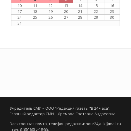
10
11
12
13
14
15
16
17
18
19
20
21
22
23
24
25
26
27
28
29
30
31
Учредитель СМИ – ООО “Редакция газеты “В 24 часа”.
Главный редактор СМИ – Дремова Светлана Андреевна.
Электронная почта, телефон редакции: hour24gulk@mail.ru
; тел. 8 (86160) 5-19-88.