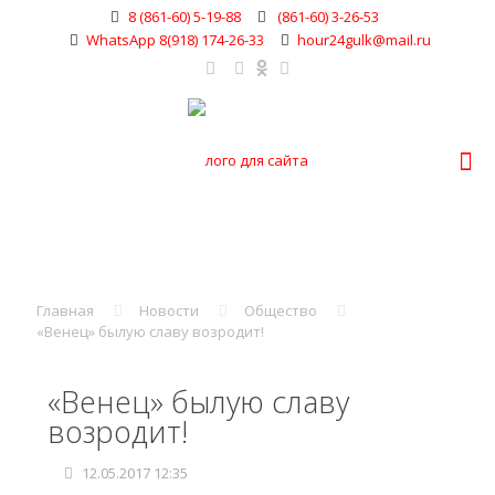
8 (861-60) 5-19-88
(861-60) 3-26-53
WhatsApp 8(918) 174-26-33
hour24gulk@mail.ru
Главная
Новости
Общество
«Венец» былую славу возродит!
«Венец» былую славу
возродит!
12.05.2017 12:35