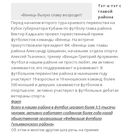
Тэт-а-тэт с
главой
«Венец» былую славу возродит!
района
Перед началом второго тура краевого первенства на
Кубок губернатора Кубани по футболу глава района
Виктор Кадькало провел торжественный прием
футболистов команды «Венец». На встрече
присутствовали президент ФК «Венец» зам. главы
района Александр Шишикин, начальник отдела спорта
Алексей Ткаченко, тренер «Венца» Григорий Арзуманян.
Футбол в нашем районе не просто любят, им активно
занимаются, его поддерживают и развивают. В
футбольном первенстве района в нынешнем году
участвуют 19 взрослых и 19 юношеских команд; более
500 юношей и девушек занимаются футболом в
спортшколе; активно участвуют в футбольных дебатах
ветераны спорта.
Факт
Всего в нашем районе в футбол играют более 3,5 тысячи
человек, активно работает созданная более года назад
общественная организация «Федерация футбола
Гулькевичского района»
.
Об этом и многом другом шла речь на приеме