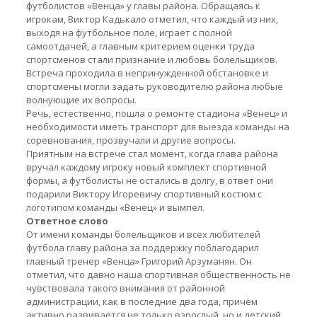
футболистов «Венца» у главы района. Обращаясь к
игрокам, Виктор Кадькало отметил, что каждый из них,
выходя на футбольное поле, играет с полной
самоотдачей, а главным критерием оценки труда
спортсменов стали признание и любовь болельщиков.
Встреча проходила в непринужденной обстановке и
спортсмены могли задать руководителю района любые
волнующие их вопросы.
Речь, естественно, пошла о ремонте стадиона «Венец» и
необходимости иметь транспорт для выезда команды на
соревнования, прозвучали и другие вопросы.
Приятным на встрече стал момент, когда глава района
вручал каждому игроку новый комплект спортивной
формы, а футболисты не остались в долгу, в ответ они
подарили Виктору Игоревичу спортивный костюм с
логотипом команды «Венец» и вымпел.
Ответное слово
От имени команды болельщиков и всех любителей
футбола главу района за поддержку поблагодарил
главный тренер «Венца» Григорий Арзуманян. Он
отметил, что давно наша спортивная общественность не
чувствовала такого внимания от районной
администрации, как в последние два года, причём
активно развивается не только взрослый, но и детский