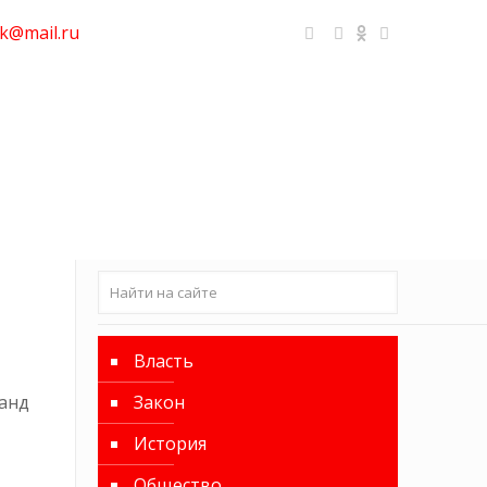
k@mail.ru
Власть
анд
Закон
История
Общество