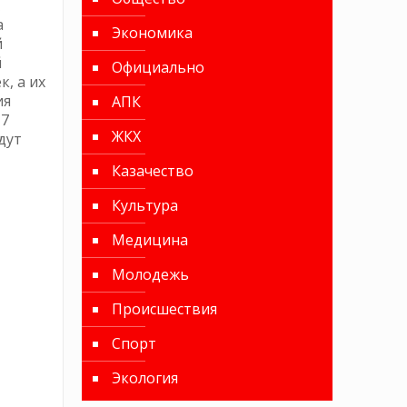
а
Экономика
й
й
Официально
, а их
ия
АПК
 7
ЖКХ
дут
Казачество
Культура
Медицина
Молодежь
Происшествия
Спорт
Экология