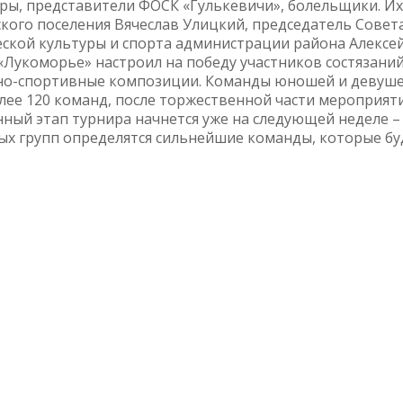
ры, представители ФОСК «Гулькевичи», болельщики. Их
кого поселения Вячеслав Улицкий, председатель Совет
еской культуры и спорта администрации района Алексе
«Лукоморье» настроил на победу участников состязани
но-спортивные композиции. Команды юношей и девушек
олее 120 команд, после торжественной части мероприят
нный этап турнира начнется уже на следующей неделе –
ых групп определятся сильнейшие команды, которые бу