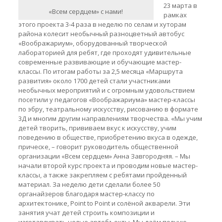
23 марта в
«Всем сердцем» с нами!
рамках
этого проекта 3-4 раза в неделю по селам и хуторам
района колесит необычный разноцветный автобус
«Воображариум», оборудованный творческой
лабораторией для ребят, где проходят удивительные
современные развивающие и обучающие мастер-
классы. По итогам работы за 2,5 месяца «Маршрута
развития» около 1700 детей стали участниками
необычных мероприятий и с огромным удовольствием
посетили у педагогов «Воображариума» мастер-классы
по эбру, театральному искусству, рисованию в формате
3Д и многим другим направлениям творчества. «Мы учим
детей творить, прививаем вкус к искусству, учим
поведению в обществе, приобретению вкуса в одежде,
прическе, – говорит руководитель общественной
организации «Всем сердцем» Анна Завгородняя. – Мы
начали второй курс проекта и проводим новые мастер-
классы, а также закрепляем с ребятами пройденный
материал. За неделю дети сделали более 50
органайзеров благодаря мастер-классу по
архитектонике, Point to Point и солёной акварели. Эти
занятия учат детей строить композиции и