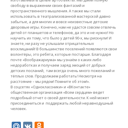
изготавливать целые артобъекты. Мы даём полную
свободу в выражении своих фантазий и
пространственного мышления. А также мы стали
использовать в театрализованной мастерской давно
забытые, а для многих и вовсе неизвестные детские
дворовые игры. Конечно, нам не удастся совсем отвлечь
детей от планшетов и телефонов, да это и не нужно! Но
научить их тому, что было у детей 90-х, мы рискнули! И
знаете, ни разу не услышали отрицательных
восклицаний! В большинстве поселений появляются свои
волонтёры, это ребята, которые постарше. Благодаря
почте «Воображариума» мы узнаём о каких-либо
недоработках и получаем заряд эмоций от добрых
детских посланий, там всегда очень много пожеланий и
тёплых слов. Продолжаем работать! Несмотря на
расстояние – мы рядом! Помните об этом!».
В соцсетях «Одноклассники» и «ВКонтакте»
общественная организация «Всем сердцем» ведет
подробный отчет о своей деятельности. К ней может
присоединиться и поддержать любой неравнодушный
человек.
Mail.Ru
VK
Odnoklassniki