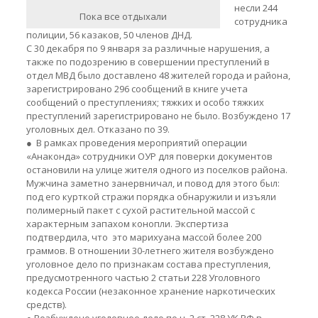
несли 244
Пока все отдыхали
сотрудника
полиции, 56 казаков, 50 членов ДНД.
С 30 декабря по 9 января за различные нарушения, а
также по подозрению в совершении преступлений в
отдел МВД было доставлено 48 жителей города и района,
зарегистрировано 296 сообщений в книге учета
сообщений о преступлениях; тяжких и особо тяжких
преступлений зарегистрировано не было. Возбуждено 17
уголовных дел. Отказано по 39.
● В рамках проведения мероприятий операции
«Анаконда» сотрудники ОУР для поверки документов
остановили на улице жителя одного из поселков района.
Мужчина заметно занервничал, и повод для этого был:
под его курткой стражи порядка обнаружили и изъяли
полимерный пакет с сухой растительной массой с
характерным запахом конопли. Экспертиза
подтвердила, что это марихуана массой более 200
граммов. В отношении 30-летнего жителя возбуждено
уголовное дело по признакам состава преступления,
предусмотренного частью 2 статьи 228 Уголовного
кодекса России (незаконное хранение наркотических
средств).