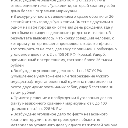
● Возбуждено уголовное дело по ч. 2 ст. 228 УК РФ в
отношении жителя г. Гулькевичи, который хранил у себя
дома более 170 граммов марихуаны.
● В дежурную часть с заявлением о краже обратился 26-
летний житель города Гулькевичи. Вместе с друзьями в
одном из кафе города он отмечал день рождения, где у
него были похищены денежные средства и телефон. В
результате выяснилось, что кражу совершил человек, с
которым у потерпевшего произошел в кафе конфликт.
Тот отпираться не стал, дал явку с повинной. Возбуждено
уголовное дело по ч. 2 ст. 158 УК РФ (кража). Ущерб,
причиненный потерпевшему, составил более 26 тысяч
рублей.
● Возбуждено уголовное дело по ч. 1 ст. 167 УК РФ
(умышленное уничтожение или повреждение чужого
имущества): неустановленный мужчина подстрелил на
охоте двух чужих охотничьих собак, ущерб составил 10
тысяч рублей.
● Принято решение о возбуждении 6 уголовных дел по
факту незаконного хранения марихуаны от 6 до 100
граммов по ч.1 ст. 228 УК РФ.
● Возбуждено уголовное дело по факту незаконного
хранения оружия: в ходе проведения обыска по
материалам уголовного дела у одного из жителей района