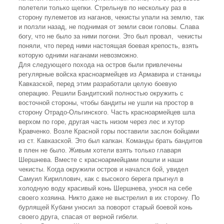
полетели только щепки. Стрельнув по нескольку раз в
сторону пулеметов из наганов, чекисты упали на землю, так
и ползли назад, не поднимая от земли свои головы. Слава
богу, что не было за ними погони. Это был провал, чекисты
поняли, что перед ними настоящая боевая крепость, взять
которую одними наганами невозможно.
Для следующего похода на остров были привлечены
регулярные войска красноармейцев из Армавира и станицы
Кавказской, перед этим разработали целую боевую
операцию. Решили Бандитский полностью окружить с
восточной стороны, чтобы бандиты не ушли на простор в
сторону Отрадо-Ольгинского. Часть красноармейцев шла
верхом по горе, другая часть низом через лес и хутор
Кравченко. Возле Красной горы поставили заслон бойцами
из ст. Кавказской. Это был капкан. Команды брать бандитов
в плен не было. Живым хотели взять только главаря
Шершнева. Вместе с красноармейцами пошли и наши
чекисты. Когда окружили остров и начался бой, увидел
Самуил Кириллович, как с высокого берега прыгнул в
холодную воду красивый конь Шершнева, унося на себе
своего хозяина. Никто даже не выстрелил в их сторону. По
бурлящей Кубани уносил за поворот старый боевой конь
своего друга, спасая от верной гибели.