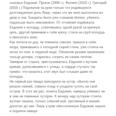
сыновья Евдокии: Прокоп (1908 г.), Филипп (1910 г.), Григорий
(1916 г.) Подхватив на руки только что родившуюся
долгожданную дочь Веру, через это же окно выскочила во
двор и она. Бандиты были уже слишком близко, убежать
подальше было невозможно. От отчаяния подбежала
Евдокия к колодцу, ухватившись одной рукой за крепкую
цепь, другой прижимая к себе кроху, стала на сруб колодца
и бросилась вниз.
Как летела ко дну, не помнила совсем, пришла в себя,
когда, прижавшись к холодной сырой стене, уже стояла на
ногах по пояс в ледяной воде. Обхватив руками промокшее
тельце дочери, старалась согреть ее своим теплом.
Замирая от страха, прислушивалась Евдокия к жутким
крикам, доносившимся с улицы, а сердце стучало так
громко, что казалось этот звук был слышен даже из
колодца.
Не первый раз банда приходила на хутор, обычно они
резали свиней, ловили птицу и уходили гулять на свой
остров. В этот же раз, поняла Евдокия, наверху убивают ни
в чем не повинных хуторян. К вечеру над хутором стояла
жуткая тишина, только собачий вой, протяжный и низкий,
долетал до нее. Лишь утром обессиленную Евдокию нашли
и подняли наверх.