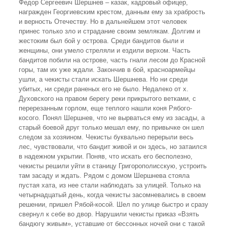
Федор Сергеевич Шершнев – казак, кадровый офицер,
награжден Георгиевским крестом, данным ему за храбрость
и верность Отечеству. Но в дальнейшем этот человек
принес только зло и страдание своим землякам. Долгим и
жестоким был бой у острова. Среди бандитов были и
женщины, они умело стреляли и ездили верхом. Часть
бандитов побили на острове, часть гнали лесом до Красной
горы, там их уже ждали. Закончив в бой, красноармейцы
ушли, а чекисты стали искать Шершнева. Но ни среди
убитых, ни среди раненых его не было. Недалеко от х.
Духовского на правом берегу реки прикрытого ветками, с
перерезанным горлом, еще теплого нашли коня Рябого-
косого. Понял Шершнев, что не вырваться ему из засады, а
старый боевой друг только мешал ему, по привычке он шел
следом за хозяином. Чекисты буквально перерыли весь
лес, чувствовали, что бандит живой и он здесь, но затаился
в надежном укрытии. Поняв, что искать его бесполезно,
чекисты решили уйти в станицу Григорополисскую, устроить
там засаду и ждать. Рядом с домом Шершнева стояла
пустая хата, из нее стали наблюдать за улицей. Только на
четырнадцатый день, когда чекисты засомневались в своем
решении, пришел Рябой-косой. Шел по улице быстро и сразу
свернул к себе во двор. Нарушили чекисты приказ «Взять
бандюгу живым», уставшие от бессонных ночей они с такой