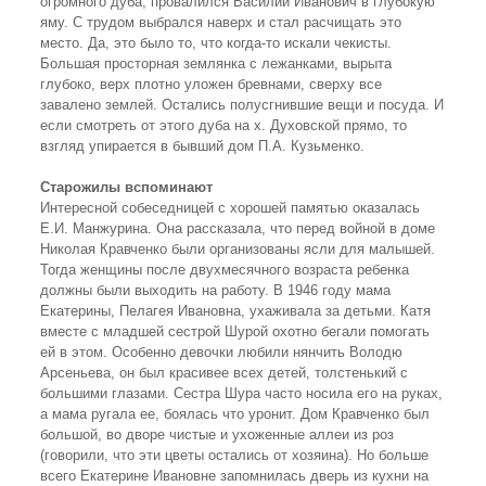
огромного дуба, провалился Василий Иванович в глубокую
яму. С трудом выбрался наверх и стал расчищать это
место. Да, это было то, что когда-то искали чекисты.
Большая просторная землянка с лежанками, вырыта
глубоко, верх плотно уложен бревнами, сверху все
завалено землей. Остались полусгнившие вещи и посуда. И
если смотреть от этого дуба на х. Духовской прямо, то
взгляд упирается в бывший дом П.А. Кузьменко.
Старожилы
вспоминают
Интересной собеседницей с хорошей памятью оказалась
Е.И. Манжурина. Она рассказала, что перед войной в доме
Николая Кравченко были организованы ясли для малышей.
Тогда женщины после двухмесячного возраста ребенка
должны были выходить на работу. В 1946 году мама
Екатерины, Пелагея Ивановна, ухаживала за детьми. Катя
вместе с младшей сестрой Шурой охотно бегали помогать
ей в этом. Особенно девочки любили нянчить Володю
Арсеньева, он был красивее всех детей, толстенький с
большими глазами. Сестра Шура часто носила его на руках,
а мама ругала ее, боялась что уронит. Дом Кравченко был
большой, во дворе чистые и ухоженные аллеи из роз
(говорили, что эти цветы остались от хозяина). Но больше
всего Екатерине Ивановне запомнилась дверь из кухни на