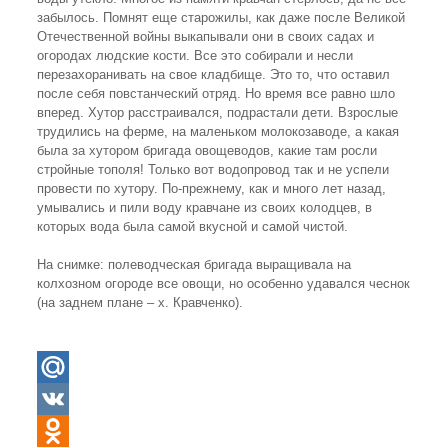
забылось. Помнят еще старожилы, как даже после Великой
Отечественной войны выкапывали они в своих садах и
огородах людские кости. Все это собирали и несли
перезахоранивать на свое кладбище. Это то, что оставил
после себя повстанческий отряд. Но время все равно шло
вперед. Хутор расстраивался, подрастали дети. Взрослые
трудились на ферме, на маленьком молокозаводе, а какая
была за хутором бригада овощеводов, какие там росли
стройные тополя! Только вот водопровод так и не успели
провести по хутору. По-прежнему, как и много лет назад,
умывались и пили воду кравчане из своих колодцев, в
которых вода была самой вкусной и самой чистой.
На снимке: полеводческая бригада выращивала на
колхозном огороде все овощи, но особенно удавался чеснок
(на заднем плане – х. Кравченко).
Mail.Ru
VK