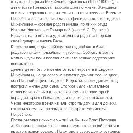
в хуторе. Евдокия Михайловна Кравченко (1863-1956 гг.), в
девичестве Гончарова, прожила долгую жизнь. Женщиной
она была образованная, интеллигентная и веселая. В семье
Погребных знали, но никогда не афишировали, что Евдокия
Михайловна – кровная родственница (по линии отца)
Наталье Николаевне Гончаровой (жене А.С. Пушкина).
Рассказывала об этом удивительном родстве Евдокия
своей дочери и внучке Вере.
К сожалению, в дальнейшем все подробности были
родственниками подзабыты и утеряны. Собрать даже по
малым крупицам и восстановить это редкое родство уже
невозможно.
Девять детей было в семье Власа Петровича и Евдокии
Михайловны, но до совершеннолетия дожили только двое:
сын Николай и дочь Евдокия. Рядом со своим домом отец
построил жилье для сына. Это уже было капитальное
строение из кирпича в несколько комнат с просторной
верандой, крыша была покрыта оцинкованным железом.
Через некоторое время начали строить дом и для дочери,
которая затем вышла замуж за Понкрата Ефимовича
Погребного.
После революционных событий на Кубани Влас Петрович
добровольно передает все свое имущество новой власти и
вместе с женой уезжает. На хуторе в своих домах остались