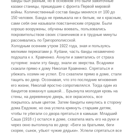
банды был разным, но в основном это были зажиточные
казаки станицы, пришедшие с фронта Первой мировой
войны. Количественный состав банды менялся от 100 до
150 человек. Банда не примыкала ни к белым, ни к красным,
сами себя они называли повстанческим отрядом. Были
хорошо вооружены, обучены воевать, пользовались
покровительством своих станичников и в трудные минуты
рассеивались по Григорополисской.
Холодным осенним утром 1922 года, зная и пользуясь
мелкими перекатами р. Кубани, часть банды незамечено
подошла к х. Кравченко. Ахнули и заметались от страха
хуторяне: знали эту банду, знали их зверства. Всадники
скакали прямо к дому Николая Кравченко. Спрятаться и
убежать хозяин не успел. Его схватили прямо в доме, стали
тащить во двор. Осознавая, что это последние мгновения
его жизни, Николай яростно сопротивлялся. Тогда один из
бандитов взмахнул шашкой… Брызнула молодая кровь на
стены, на деревянную дверь, все окрасилось, все
покрылось алым цветом. Затем бандиты кинулись в сторону
дома Евдокии, но она успела крикнуть старшим детям,
чтобы те убегали со двора прятаться в камыши. Младший
Саша (1918 г.) остался в доме, схватила мать его на руки и
через окно вытолкнула во двор: «Беги за братьями, беги
скорее, сынок, убьют чужие дядьки». Успели спрятаться все