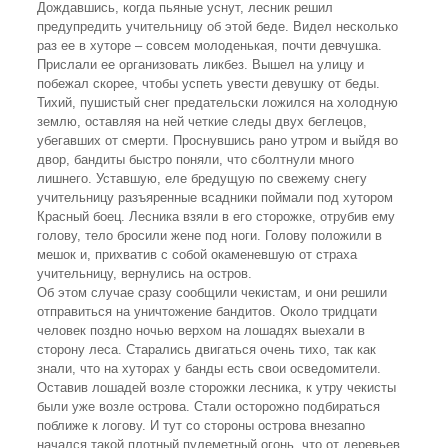
Дождавшись, когда пьяные уснут, лесник решил
предупредить учительницу об этой беде. Видел несколько
раз ее в хуторе – совсем молоденькая, почти девчушка.
Прислали ее организовать ликбез. Вышел на улицу и
побежал скорее, чтобы успеть увести девушку от беды.
Тихий, пушистый снег предательски ложился на холодную
землю, оставляя на ней четкие следы двух беглецов,
убегавших от смерти. Проснувшись рано утром и выйдя во
двор, бандиты быстро поняли, что сболтнули много
лишнего. Уставшую, еле бредущую по свежему снегу
учительницу разъяренные всадники поймали под хутором
Красный боец. Лесника взяли в его сторожке, отрубив ему
голову, тело бросили жене под ноги. Голову положили в
мешок и, прихватив с собой окаменевшую от страха
учительницу, вернулись на остров.
Об этом случае сразу сообщили чекистам, и они решили
отправиться на уничтожение бандитов. Около тридцати
человек поздно ночью верхом на лошадях выехали в
сторону леса. Старались двигаться очень тихо, так как
знали, что на хуторах у банды есть свои осведомители.
Оставив лошадей возле сторожки лесника, к утру чекисты
были уже возле острова. Стали осторожно подбираться
поближе к логову. И тут со стороны острова внезапно
начался такой плотный пулеметный огонь, что от деревьев