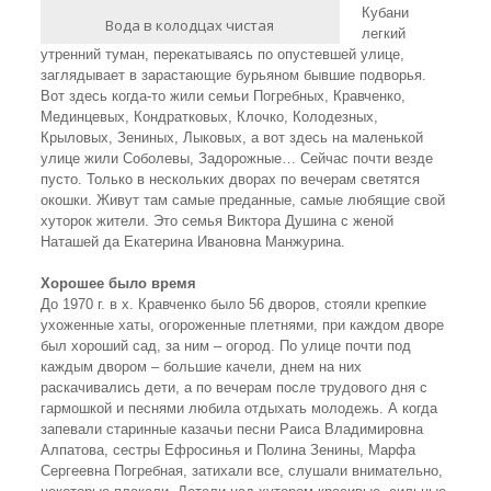
Кубани
Вода в колодцах чистая
легкий
утренний туман, перекатываясь по опустевшей улице,
заглядывает в зарастающие бурьяном бывшие подворья.
Вот здесь когда-то жили семьи Погребных, Кравченко,
Мединцевых, Кондратковых, Клочко, Колодезных,
Крыловых, Зениных, Лыковых, а вот здесь на маленькой
улице жили Соболевы, Задорожные… Сейчас почти везде
пусто. Только в нескольких дворах по вечерам светятся
окошки. Живут там самые преданные, самые любящие свой
хуторок жители. Это семья Виктора Душина с женой
Наташей да Екатерина Ивановна Манжурина.
Хорошее было время
До 1970 г. в х. Кравченко было 56 дворов, стояли крепкие
ухоженные хаты, огороженные плетнями, при каждом дворе
был хороший сад, за ним – огород. По улице почти под
каждым двором – большие качели, днем на них
раскачивались дети, а по вечерам после трудового дня с
гармошкой и песнями любила отдыхать молодежь. А когда
запевали старинные казачьи песни Раиса Владимировна
Алпатова, сестры Ефросинья и Полина Зенины, Марфа
Сергеевна Погребная, затихали все, слушали внимательно,