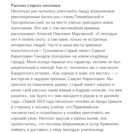
Рассказ старого
охотника
Несколько раз пытались уничтожить банду вооруженные
революционные батальоны станиц Темижбекской и
Григорополисской, но на место убитых приходило новое
пополнение. Вот как о том неспокойном времени
рассказывает Алексей Павлович Марговской: «С молодых
лет я люблю охоту, а там каких только не встретишь
интересных людей. Часто в наши места приезжал
поохотиться из г. Гулькевичи старый чекист Самуил
Кириллович Гончаров (похоронен на новом кладбище
города). Меня всегда поражал его характер, человек он был
решительный и смелый. Как-то охотились мы с ним возле
Бандитского острова. «Как хорошо я знаю эти места!», – с
восторгом и задором произнес Самуил Кириллович. Мы
присели на поваленное дерево, старый чекист закурил и
начал свой рассказ таким живым и бодрым голосом, что мне
казалось, как будто я с ним находился рядом в те далекие
годы. «Зимой 1923 года несколько человек из банды пришли
в сторожку к леснику (сейчас это Первомайское
лесничество) и потребовали у хозяйки приготовить им
хороший ужин. Неплохо закусив и крепко выпив, они
проболтались, что посланы Шершневым в хутор Кравченко
поймать и доставить к нему молодую учительницу.