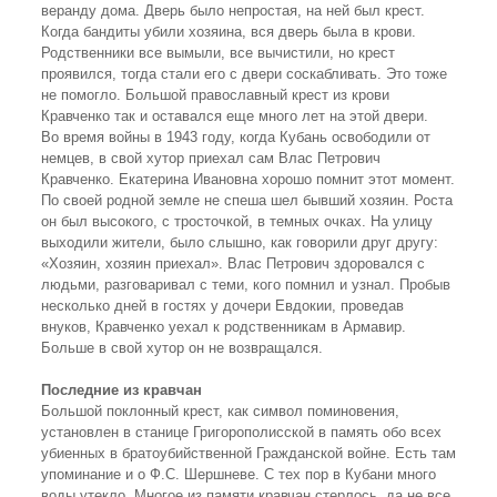
веранду дома. Дверь было непростая, на ней был крест.
Когда бандиты убили хозяина, вся дверь была в крови.
Родственники все вымыли, все вычистили, но крест
проявился, тогда стали его с двери соскабливать. Это тоже
не помогло. Большой православный крест из крови
Кравченко так и оставался еще много лет на этой двери.
Во время войны в 1943 году, когда Кубань освободили от
немцев, в свой хутор приехал сам Влас Петрович
Кравченко. Екатерина Ивановна хорошо помнит этот момент.
По своей родной земле не спеша шел бывший хозяин. Роста
он был высокого, с тросточкой, в темных очках. На улицу
выходили жители, было слышно, как говорили друг другу:
«Хозяин, хозяин приехал». Влас Петрович здоровался с
людьми, разговаривал с теми, кого помнил и узнал. Пробыв
несколько дней в гостях у дочери Евдокии, проведав
внуков, Кравченко уехал к родственникам в Армавир.
Больше в свой хутор он не возвращался.
Последние из кравчан
Большой поклонный крест, как символ поминовения,
установлен в станице Григорополисской в память обо всех
убиенных в братоубийственной Гражданской войне. Есть там
упоминание и о Ф.С. Шершневе. С тех пор в Кубани много
воды утекло. Многое из памяти кравчан стерлось, да не все