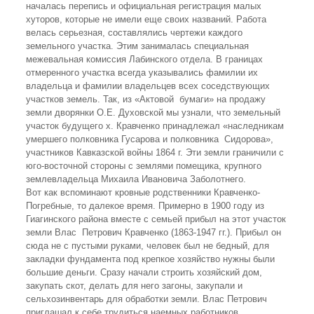
началась перепись и официальная регистрация малых
хуторов, которые не имели еще своих названий. Работа
велась серьезная, составлялись чертежи каждого
земельного участка. Этим занималась специальная
межевальная комиссия Лабинского отдела. В границах
отмеренного участка всегда указывались фамилии их
владельца и фамилии владельцев всех соседствующих
участков земель. Так, из «Актовой бумаги» на продажу
земли дворянки О.Е. Духовской мы узнали, что земельный
участок будущего х. Кравченко принадлежал «наследникам
умершего полковника Гусарова и полковника Сидорова»,
участников Кавказской войны 1864 г. Эти земли граничили с
юго-восточной стороны с землями помещика, крупного
землевладельца Михаила Ивановича Заболотнего.
Вот как вспоминают кровные родственники Кравченко-
Погребные, то далекое время. Примерно в 1900 году из
Гиагинского района вместе с семьей прибыл на этот участок
земли Влас Петрович Кравченко (1863-1947 гг.). Прибыл он
сюда не с пустыми руками, человек был не бедный, для
закладки фундамента под крепкое хозяйство нужны были
большие деньги. Сразу начали строить хозяйский дом,
закупать скот, делать для него загоны, закупали и
сельхозинвентарь для обработки земли. Влас Петрович
приглашал к себе трудиться наемных работников.