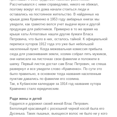
Рассчитывался с ними справедливо, никого не обижал,
поэтому вокруг его дома начали стоиться люди и
оставались на постоянное жительство. В найденных на
крыше дома Кравченко в 1953 году амбарных книгах мы
увидели, как грамотно велся учет выдачи муки и другой
продукции для работников. Примерно в то же время на
крыше хаты Алпатовых нашли другие бумаги Власа
Петровича, что было в них, осталось тайной. К официальной
переписи хуторов 1912 года это уже был небольшой
населенный пункт. Когда межевальная комиссия прибыла
сюда для узаконивания земли, хозяин собрал пять мужиков,
они написали на листочках свои фамилии и положили в
шапку. Первый листок достал сам Влас Петрович, не спеша
развернул и все увидели слово «Кравченко». По сути это
было правильно, в основном тогда названия населенным
пунктам давались по фамилии его хозяина.
Так, в Кубанском календаре за 1914 год название хутора
Кравченко стало юридическим.
Ради жены и детей
Гордился и дорожил своей женой Влас Петрович.
Белолицей красавицей с роскошной черной косой была его
Дусенька. Таких пышных, вьющихся волос не было ни у кого