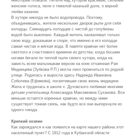
некоторые плакали. Летели над хутором красивые, сильные
женские голоса, пели о тяжелой казачьей доле, о верной
любви казачки.
В хуторе никогда не было водопровода. Поэтому,
объединившись, жители нескольких дворов рыли для себя
колодцы. Семнадцать колодцев с чистой до голубизны
водой было выкопано. Каждый житель нахваливал только
свою воду, доказывая и споря, что именно в его колодце
самая чистая и мягкая вода. В памяти кравчан нет более
светлого и счастливого времени из детства, когда босыми
ногами бегали по теплой пыли своего хутора, когда на
зависть всем мальчишкам верхом на коне отчаянная Рая
Мединцева (Зубкова Р.П.) могла лихо промчаться по родной
улице. Родилась и выросла здесь Надежда Ивановна
Соболева (Ефимова), посвятившая свою жизнь медицине.
Жила и трудилась в школе х. Духовского любимая многими
детьми учительница Александра Максимовна Суханова. Все
меньше остается коренных кравчан, но между ними
существует тонкая связь, как будто все они выпорхнули из
одного гнезда.
Крепкий хозяин
Как зарождался и как появился на карте нашего района этот
населенный пункт? С 1912 года в Кубанской области