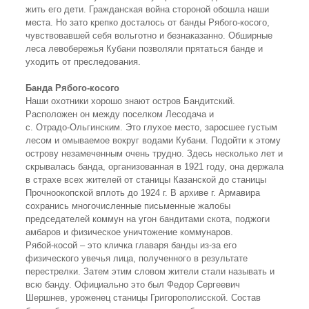
жить его дети. Гражданская война стороной обошла наши
места. Но зато крепко досталось от банды Рябого-косого,
чувствовавшей себя вольготно и безнаказанно. Обширные
леса левобережья Кубани позволяли прятаться банде и
уходить от преследования.
Банда Рябого-косого
Наши охотники хорошо знают остров Бандитский.
Расположен он между поселком Лесодача и
с. Отрадо-Ольгинским. Это глухое место, заросшее густым
лесом и омываемое вокруг водами Кубани. Подойти к этому
острову незамеченным очень трудно. Здесь несколько лет и
скрывалась банда, организованная в 1921 году, она держала
в страхе всех жителей от станицы Казанской до станицы
Прочноокопской вплоть до 1924 г. В архиве г. Армавира
сохранись многочисленные письменные жалобы
председателей коммун на угон бандитами скота, поджоги
амбаров и физическое уничтожение коммунаров.
Рябой-косой – это кличка главаря банды из-за его
физического увечья лица, полученного в результате
перестрелки. Затем этим словом жители стали называть и
всю банду. Официально это был Федор Сергеевич
Шершнев, уроженец станицы Григорополисской. Состав