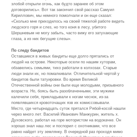
злобой открыли огонь, как будто заранее об этом
договорились». Вот так закончил свой рассказ Самуил
Кириллович, мы немного помолчали и он еще сказал:
«Сколько мне приходилось на своей тяжелой работе видеть
людского горя и слез, но того коня в лесу, убитого
Шершневым не могу забыть, часто вижу его затухающие
глаза, а из них бегущие слезы».
По следу бандитов
Оставшиеся в живых бандиты еще долго прятались от
людей на острове. Некоторые осели по нашим хуторам,
обзавелись семьями, тихо работали в колхозах. Старые
люди знали их, но помалкивали. Отличительной чертой у
бандитов были татуировки. Во время Великой
Отечественной войны они были еще молодыми, призывного
возраста. Но, боясь быть разоблаченными, эти мужики
калечили себя, прикладывали к ногам чеснок, из-за
появлявшихся кровоточащих язв их комиссовывали.
Место, где четырнадцать суток прятался Рябой-косой нашли
через много лет. Василий Иванович Манжурин, житель х.
Духовского, работал на горе мотористом на водокачке. Он
хорошо знал наш лес и поспорил с охотниками, что все
равно найдет эту землянку. В очередной раз проходя мимо