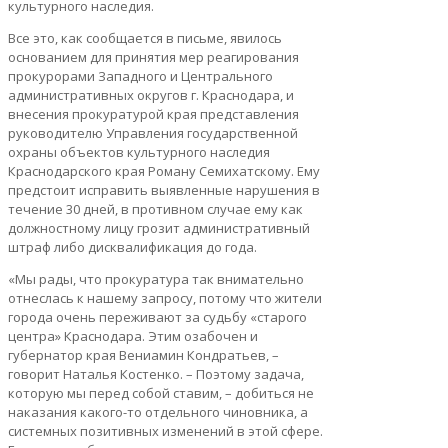
культурного наследия.
Все это, как сообщается в письме, явилось
основанием для принятия мер реагирования
прокурорами Западного и Центрального
административных округов г. Краснодара, и
внесения прокуратурой края представления
руководителю Управления государственной
охраны объектов культурного наследия
Краснодарского края Роману Семихатскому. Ему
предстоит исправить выявленные нарушения в
течение 30 дней, в противном случае ему как
должностному лицу грозит административный
штраф либо дисквалификация до года.
«Мы рады, что прокуратура так внимательно
отнеслась к нашему запросу, потому что жители
города очень переживают за судьбу «старого
центра» Краснодара. Этим озабочен и
губернатор края Вениамин Кондратьев, –
говорит Наталья Костенко. – Поэтому задача,
которую мы перед собой ставим, – добиться не
наказания какого-то отдельного чиновника, а
системных позитивных изменений в этой сфере.