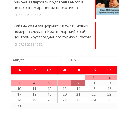
района задержали подозреваемого в
незаконном хранении наркотиков
07.08.2026 12:28
Кубань сменила формат: 10 тысяч новых
номеров сделают Краснодарский край
центром круглогодичного туризма России
07.08.2026 10:32
Пн
Вт
Ср
Чт
Пт
Сб
Вс
1
2
3
4
5
6
7
8
9
10
11
12
13
14
15
16
17
18
19
20
21
22
23
24
25
26
27
28
29
30
31