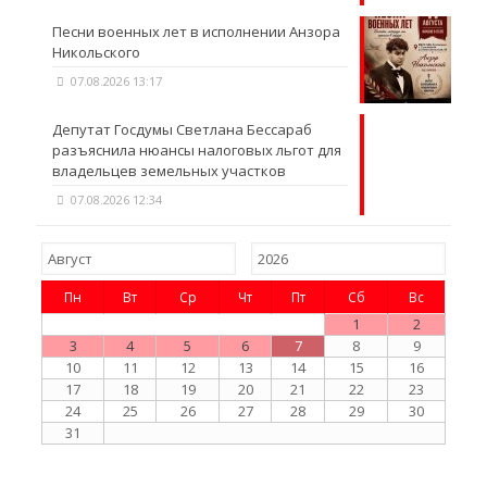
Песни военных лет в исполнении Анзора
Никольского
07.08.2026 13:17
Депутат Госдумы Светлана Бессараб
разъяснила нюансы налоговых льгот для
владельцев земельных участков
07.08.2026 12:34
Пн
Вт
Ср
Чт
Пт
Сб
Вс
1
2
3
4
5
6
7
8
9
10
11
12
13
14
15
16
17
18
19
20
21
22
23
24
25
26
27
28
29
30
31