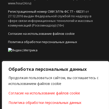
www.hour24.ru)
Регистрационный номер СМИ ЭЛ № ФС 77 – 68231
от
27.12.2016 выдан Федеральной службой по надзору в
сфере связи информационных технологий и массовых
коммуникаций (Роскомнадзор) (16+)
Согласие на использование файлов cookie
Политика обработки персональных данных
Обработка персональных данных
352190, Россия, Краснодарский край,
Продолжая пользоваться сайтом, вы соглашаетесь с
г. Гулькевичи, Гражданская пл. 19, помещение 2.
использованием файлов cookie
Согласие на использование файлов cookie
Все права защищены © ООО "Редакция "В 24 часа", г.
Политика обработки персональных данных
Гулькевичи, 2010-2018 гг.