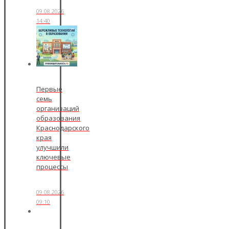
09.08.2026
14:40
Первые
семь
организаций
образования
Краснодарского
края
улучшили
ключевые
процессы
09.08.2026
09:10