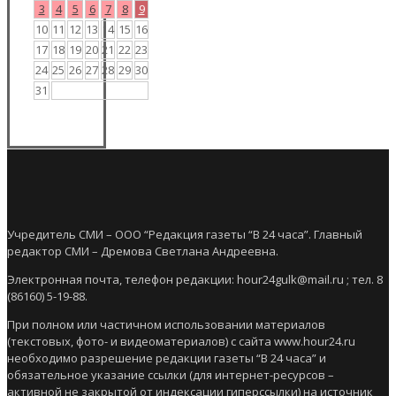
3
4
5
6
7
8
9
10
11
12
13
14
15
16
17
18
19
20
21
22
23
24
25
26
27
28
29
30
31
Учредитель СМИ – ООО “Редакция газеты “В 24 часа”. Главный
редактор СМИ – Дремова Светлана Андреевна.
Электронная почта, телефон редакции: hour24gulk@mail.ru ; тел. 8
(86160) 5-19-88.
При полном или частичном использовании материалов
(текстовых, фото- и видеоматериалов) с сайта www.hour24.ru
необходимо разрешение редакции газеты “В 24 часа” и
обязательное указание ссылки (для интернет-ресурсов –
активной не закрытой от индексации гиперссылки) на источник