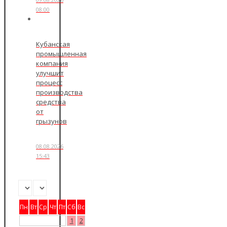
08:00
Кубанская
промышленная
компания
улучшит
процесс
производства
средства
от
грызунов
08.08.2026
15:43
Пн
Вт
Ср
Чт
Пт
Сб
Вс
1
2