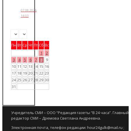
07.08.2026
14:03
Пн
Вт
Ср
Чт
Пт
Сб
Вс
1
2
3
4
5
6
7
8
9
10
11
12
13
14
15
16
17
18
19
20
21
22
23
24
25
26
27
28
29
30
31
Учредитель СМИ – ООО “Редакция газеты “В 24 часа”. Главный
редактор СМИ – Дремова Светлана Андреевна.
Электронная почта, телефон редакции: hour24gulk@mail.ru ;