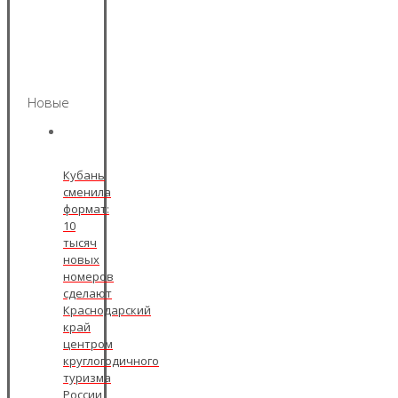
Новые
Кубань
сменила
формат:
10
тысяч
новых
номеров
сделают
Краснодарский
край
центром
круглогодичного
туризма
России