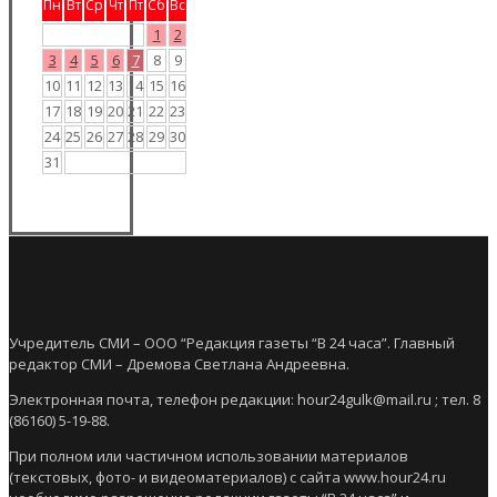
Пн
Вт
Ср
Чт
Пт
Сб
Вс
1
2
3
4
5
6
7
8
9
10
11
12
13
14
15
16
17
18
19
20
21
22
23
24
25
26
27
28
29
30
31
Учредитель СМИ – ООО “Редакция газеты “В 24 часа”. Главный
редактор СМИ – Дремова Светлана Андреевна.
Электронная почта, телефон редакции: hour24gulk@mail.ru ; тел. 8
(86160) 5-19-88.
При полном или частичном использовании материалов
(текстовых, фото- и видеоматериалов) с сайта www.hour24.ru