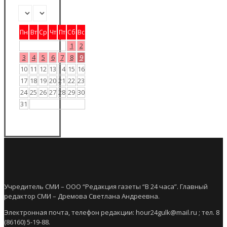
Пн
Вт
Ср
Чт
Пт
Сб
Вс
1
2
3
4
5
6
7
8
9
10
11
12
13
14
15
16
17
18
19
20
21
22
23
24
25
26
27
28
29
30
31
Учредитель СМИ – ООО “Редакция газеты “В 24 часа”. Главный
редактор СМИ – Дремова Светлана Андреевна.
Электронная почта, телефон редакции: hour24gulk@mail.ru ; тел. 8
(86160) 5-19-88.