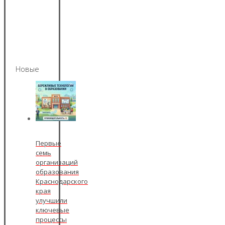
Новые
Первые
семь
организаций
образования
Краснодарского
края
улучшили
ключевые
процессы