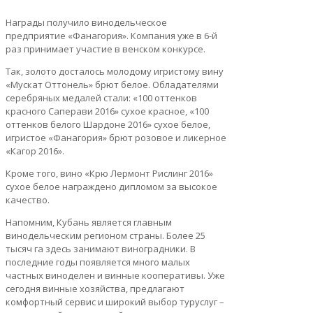
Награды получило винодельческое
предприятие «Фанагория». Компания уже в 6-й
раз принимает участие в венском конкурсе.
Так, золото досталось молодому игристому вину
«Мускат Оттонель» брют белое. Обладателями
серебряных медалей стали: «100 оттенков
красного Саперави 2016» сухое красное, «100
оттенков белого Шардоне 2016» сухое белое,
игристое «Фанагория» брют розовое и ликерное
«Кагор 2016».
Кроме того, вино «Крю Лермонт Рислинг 2016»
сухое белое награждено дипломом за высокое
качество.
Напомним, Кубань является главным
винодельческим регионом страны. Более 25
тысяч га здесь занимают виноградники. В
последние годы появляется много малых
частных виноделен и винные кооперативы. Уже
сегодня винные хозяйства, предлагают
комфортный сервис и широкий выбор туруслуг –