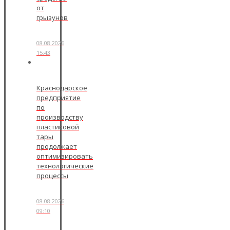
от
грызунов
08.08.2026
15:43
Краснодарское
предприятие
по
производству
пластиковой
тары
продолжает
оптимизировать
технологические
процессы
08.08.2026
09:10