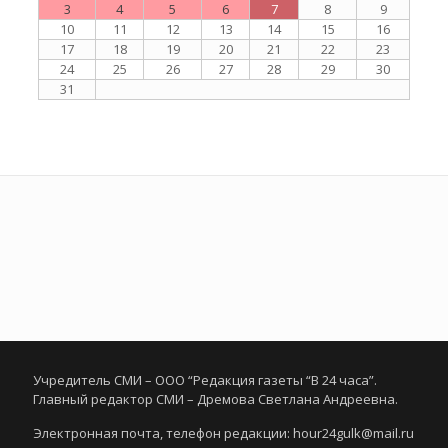
3
4
5
6
7
8
9
10
11
12
13
14
15
16
17
18
19
20
21
22
23
24
25
26
27
28
29
30
31
Учредитель СМИ – ООО “Редакция газеты “В 24 часа”.
Главный редактор СМИ – Дремова Светлана Андреевна.
Электронная почта, телефон редакции: hour24gulk@mail.ru