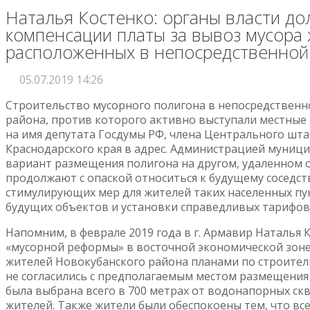
Наталья Костенко: органы власти д
компенсации платы за вывоз мусора 
расположенных в непосредственной 
05.07.2019 14:26
Строительство мусорного полигона в непосредственн
района, против которого активно выступали местные
на имя депутата Госдумы РФ, члена Центрального шт
Краснодарского края в адрес. Администрацией муници
вариант размещения полигона на другом, удаленном от
продолжают с опаской относиться к будущему соседств
стимулирующих мер для жителей таких населенных пу
будущих объектов и установки справедливых тарифов 
Напомним, в феврале 2019 года в г. Армавир Наталья
«мусорной реформы» в восточной экономической зоне
жителей Новокубанского района планами по строител
не согласились с предполагаемым местом размещения
была выбрана всего в 700 метрах от водонапорных скв
жителей. Также жители были обеспокоены тем, что все