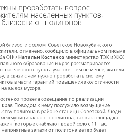
олжны проработать вопрос
жителям населенных пунктов,
близости от полигонов
ой близости с селом Советское Новокубанского
 жители, отменено, сообщило в официальном письме
аба ОНФ
Натальи Костенко
министерство ТЭК и ЖКХ
пального образования и края рассматривается
 населенного пункта участке. Тем не менее, жители
у, в связи с чем нужно проработать систему
нктов в части гарантий повышения экологичности
на вывоз мусора.
 Костенко провела совещание по реализации
 края. Поводом к нему послужило возмущение
ьству полигона в районе станицы Советской. Люди
 межмуниципального полигона, так как площадка
ажин, которые снабжают водой село с 11 тыс.
 неприятные запахи от полигона ветер будет