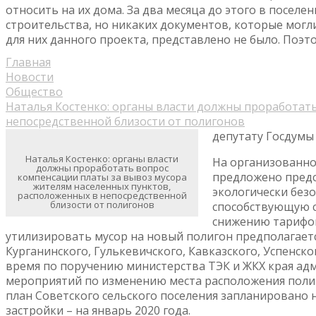
относить на их дома. За два месяца до этого в посе
строительства, но никаких документов, которые могл
для них данного проекта, представлено не было. Поэ
Главная
Новости
Общество
Наталья Костенко: органы власти должны проработат
непосредственной близости от полигонов
депутату Госдумы 
Наталья Костенко: органы власти
На организованно
должны проработать вопрос
предложено предс
компенсации платы за вывоз мусора
жителям населенных пунктов,
экологически безо
расположенных в непосредственной
близости от полигонов
способствующую с
снижению тарифов
утилизировать мусор на новый полигон предполагает
Курганинского, Гулькевичского, Кавказского, Успенск
время по поручению министерства ТЭК и ЖКХ края ад
мероприятий по изменению места расположения полиг
план Советского сельского поселения запланировано н
застройки – на январь 2020 года.