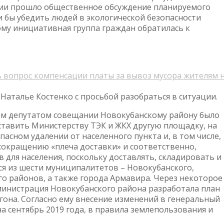
лении прошло общественное обсуждение планируемого
и бы убедить людей в экологической безопасности
тому инициативная группа граждан обратилась к
ь вопрос компенсации платы за вывоз мусора жителям 
Наталье Костенко с просьбой разобраться в ситуации.
м депутатом совещании Новокубанскому району было
тавить Министерству ТЭК и ЖКХ другую площадку, на
пасном удалении от населенного пункта и, в том числе,
окращению «плеча доставки» и соответственно,
 для населения, поскольку доставлять, складировать и
ся из шести муниципалитетов – Новокубанского,
ого районов, а также города Армавира. Через некоторое
министрация Новокубанского района разработала план
она. Согласно ему внесение изменений в генеральный
а сентябрь 2019 года, в правила землепользования и