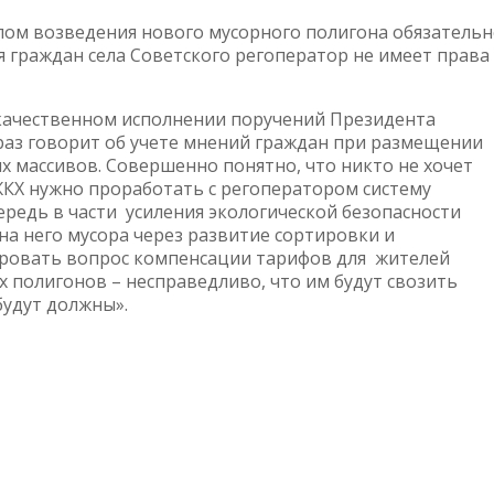
лом возведения нового мусорного полигона обязатель
я граждан села Советского регоператор не имеет права
качественном исполнении поручений Президента
 раз говорит об учете мнений граждан при размещении
х массивов. Совершенно понятно, что никто не хочет
ЖКХ нужно проработать с регоператором систему
редь в части усиления экологической безопасности
а него мусора через развитие сортировки и
лировать вопрос компенсации тарифов для жителей
полигонов – несправедливо, что им будут свозить
будут должны».