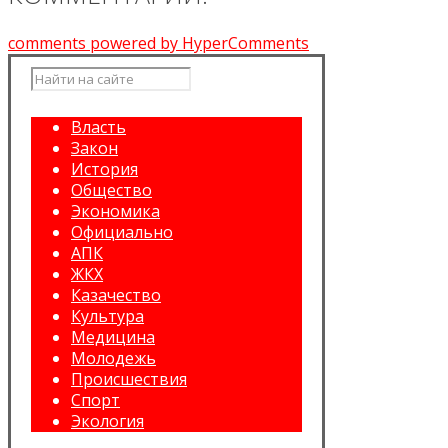
comments powered by HyperComments
Власть
Закон
История
Общество
Экономика
Официально
АПК
ЖКХ
Казачество
Культура
Медицина
Молодежь
Происшествия
Спорт
Экология