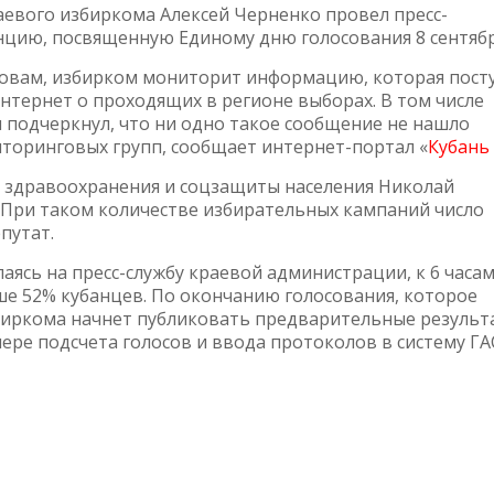
аевого избиркома Алексей Черненко провел пресс-
цию, посвященную Единому дню голосования 8 сентябр
ловам, избирком мониторит информацию, которая пост
Интернет о проходящих в регионе выборах. В том числе
 подчеркнул, что ни одно такое сообщение не нашло
иторинговых групп, сообщает интернет-портал «
Кубань
м здравоохранения и соцзащиты населения Николай
При таком количестве избирательных кампаний число
путат.
ылаясь на пресс-службу краевой администрации, к 6 часа
ше 52% кубанцев. По окончанию голосования, которое
избиркома начнет публиковать предварительные результ
мере подсчета голосов и ввода протоколов в систему ГА