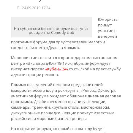
24.09.2019 17:34
Юмористы
примут
На кубанском бизнес-форуме выступят
участие в
резиденты Comedy club
вечерней
программе форума для представителей малого и
среднего бизнеса «Дело за малым!».
Мероприятие состоится в краснодарском выставочном
центре «Экспоград-Юг» 18-19 октября, информирует
интернет-портал
«Кубань 24»
со ссылкой на пресс-службу
администрации региона.
Помимо выступлений вечером представителей
юмористического шоу и рок-группы «Рекорд Оркестр»,
участников форума ожидает обширная дневная деловая
программа. Для бизнесменов организуют лекции,
семинары, тренинги, круглые столы, мастер-классы,
дискуссионные площадки. Лекции прочтут известные
российские и мировые бизнес-тренеры.
На открытии форума, который в этом году будет