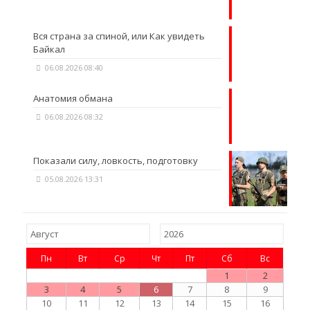
Вся страна за спиной, или Как увидеть
Байкал
06.08.2026 08:40
Анатомия обмана
06.08.2026 08:32
Показали силу, ловкость, подготовку
05.08.2026 13:31
Пн
Вт
Ср
Чт
Пт
Сб
Вс
1
2
3
4
5
6
7
8
9
10
11
12
13
14
15
16