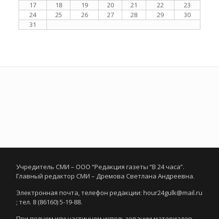
17
18
19
20
21
22
23
24
25
26
27
28
29
30
31
Учредитель СМИ – ООО “Редакция газеты “В 24 часа”.
Главный редактор СМИ – Дремова Светлана Андреевна.
Электронная почта, телефон редакции: hour24gulk@mail.ru
; тел. 8 (86160) 5-19-88.
При полном или частичном использовании материалов