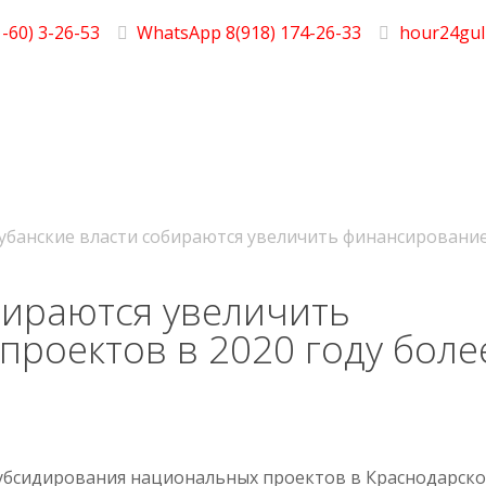
-60) 3-26-53
WhatsApp 8(918) 174-26-33
hour24gul
убанские власти собираются увеличить финансирование
бираются увеличить
роектов в 2020 году боле
убсидирования национальных проектов в Краснодарск