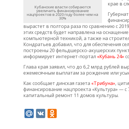
крае в с
Кубанские власти собираются
увеличить финансирование
Губернат
нацпроектов в 2020 году более чем на
30%
финансир
вырастет в полтора раза по сравнению с 2019
этих средств будет направлена на оснащени
компьютерной техникой, а также на строите
Кондратьев добавил, что для обеспечения с
построены 20 фельдшерско-акушерских пункт
информирует интернет-портал
«Кубань 24»
со
Глава края заявил, что до 6,2 млрд рублей 
ежемесячным выплатам за рождение или усын
Как сообщает динская газета
«Трибуна»
, цит
финансирование нацпроекта «Культура» — с 7
капитальный ремонт 11 домов культуры.
Mail.Ru
VK
Odnoklassniki