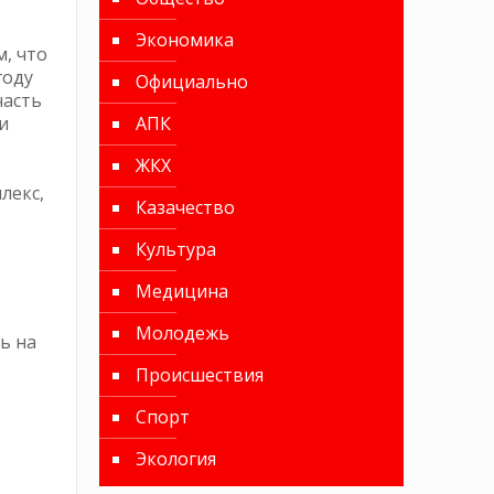
Экономика
, что
году
Официально
часть
и
АПК
ЖКХ
лекс,
Казачество
Культура
Медицина
Молодежь
ь на
Происшествия
Спорт
Экология