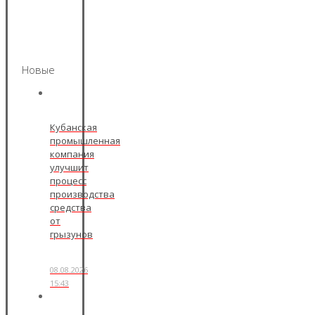
Новые
Кубанская
промышленная
компания
улучшит
процесс
производства
средства
от
грызунов
08.08.2026
15:43