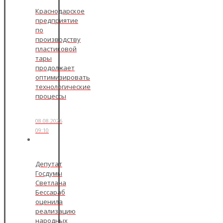
Краснодарское
предприятие
по
производству
пластиковой
тары
продолжает
оптимизировать
технологические
процессы
08.08.2026
09:10
Депутат
Госдумы
Светлана
Бессараб
оценила
реализацию
народных