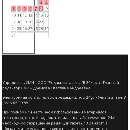
1
2
3
4
5
6
7
8
9
10
11
12
13
14
15
16
17
18
19
20
21
22
23
24
25
26
27
28
29
30
31
Учредитель СМИ – ООО “Редакция газеты “В 24 часа”. Главный
редактор СМИ – Дремова Светлана Андреевна.
Электронная почта, телефон редакции: hour24gulk@mail.ru ; тел. 8
(86160) 5-19-88.
При полном или частичном использовании материалов
(текстовых, фото- и видеоматериалов) с сайта www.hour24.ru
необходимо разрешение редакции газеты “В 24 часа” и
обязательное указание ссылки (для интернет-ресурсов –