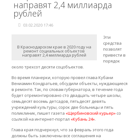
направят 2,4 миллиарда
рублей
03.02.2020 17:46
Эти
средства
В Краснодарском крае в 2020 году на
позволят
ремонт социальных объектов
направят 2,4 миллиарда рублей
привести в
порядок
около трехсот десяти соцобъектов.
Во время планерки, которую провел глава Кубани
Вениамин Кондратьев, обсудили объекты, нуждающиеся
в ремонте. Так, по словам губернатора, в течение года
будет отремонтировано сто двадцать четыре школы,
семьдесят восемь детсадов, пятьдесят девять
учреждений культуры, сорок две больницы и пять
поликлиник, пишет газета
«Щербиновский курьер»
со
ссылкой на интернет-портал
«Кубань 24»
.
Глава края подчеркнул, что за февраль этого года
должны быть заключены все соглашения на