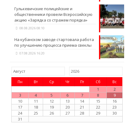
Гулькевичские полицейские и
общественники провели Всероссийскую
акцию «Зарядка со стражем порядка»
08.08.2026 08:10
На кубанском заводе стартовала работа
по улучшению процесса приема свеклы
07.08.2026 16:20
Пн
Вт
Ср
Чт
Пт
Сб
Вс
1
2
3
4
5
6
7
8
9
10
11
12
13
14
15
16
17
18
19
20
21
22
23
24
25
26
27
28
29
30
31