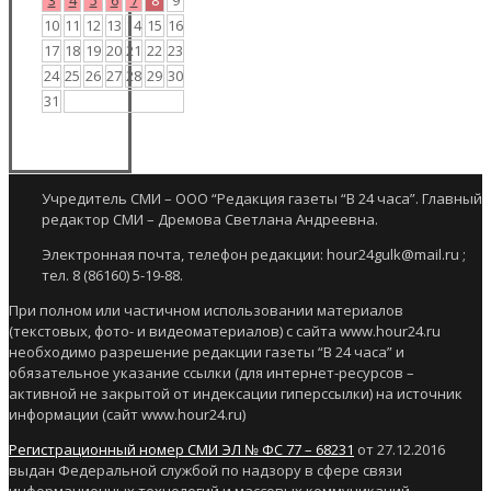
10
11
12
13
14
15
16
17
18
19
20
21
22
23
24
25
26
27
28
29
30
31
Учредитель СМИ – ООО “Редакция газеты “В 24 часа”. Главный
редактор СМИ – Дремова Светлана Андреевна.
Электронная почта, телефон редакции: hour24gulk@mail.ru ;
тел. 8 (86160) 5-19-88.
При полном или частичном использовании материалов
(текстовых, фото- и видеоматериалов) с сайта www.hour24.ru
необходимо разрешение редакции газеты “В 24 часа” и
обязательное указание ссылки (для интернет-ресурсов –
активной не закрытой от индексации гиперссылки) на источник
информации (сайт www.hour24.ru)
Регистрационный номер СМИ ЭЛ № ФС 77 – 68231
от 27.12.2016
выдан Федеральной службой по надзору в сфере связи
информационных технологий и массовых коммуникаций