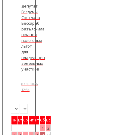
Депутат
Госдумы
Светлана
Бессараб
разъяснила
нюансы
налоговых
льгот
для
владельцев
земельных
участков
07.08.2026
12:34
Пн
Вт
Ср
Чт
Пт
Сб
Вс
1
2
3
4
5
6
7
8
9