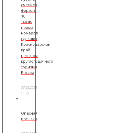
сменила
формат:
10
тысяч
новых
номеров
сделают
Краснодарский
край
центром
круглогодичного
туризма
России
07.08.2026
10:32
Опасная
посылка