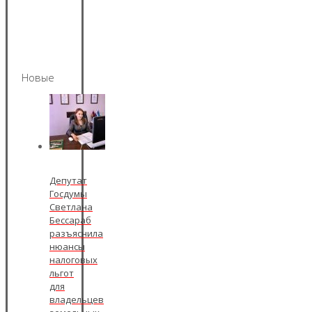
Новые
Депутат
Госдумы
Светлана
Бессараб
разъяснила
нюансы
налоговых
льгот
для
владельцев