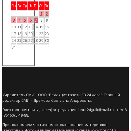
Пн
Вт
Ср
Чт
Пт
Сб
Вс
1
2
3
4
5
6
7
8
9
10
11
12
13
14
15
16
17
18
19
20
21
22
23
24
25
26
27
28
29
30
31
Учредитель СМИ – ООО “Редакция газеты “В 24 часа”. Главный
редактор СМИ – Дремова Светлана Андреевна.
Электронная почта, телефон редакции: hour24gulk@mail.ru ; тел. 8
(86160) 5-19-88.
При полном или частичном использовании материалов
(текстовых, фото- и видеоматериалов) с сайта www.hour24.ru