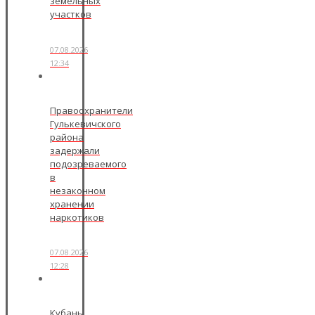
земельных
участков
07.08.2026
12:34
Правоохранители
Гулькевичского
района
задержали
подозреваемого
в
незаконном
хранении
наркотиков
07.08.2026
12:28
Кубань