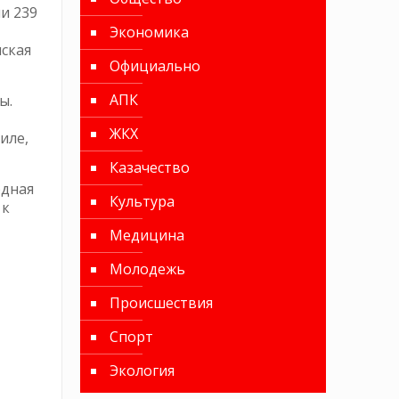
и 239
Экономика
нская
Официально
АПК
ы.
ЖКХ
иле,
Казачество
одная
Культура
 к
Медицина
Молодежь
Происшествия
Спорт
Экология