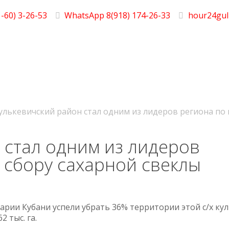
-60) 3-26-53
WhatsApp 8(918) 174-26-33
hour24gul
улькевичский район стал одним из лидеров региона по 
 стал одним из лидеров
 сбору сахарной свеклы
рарии Кубани успели убрать 36% территории этой с/х ку
2 тыс. га.