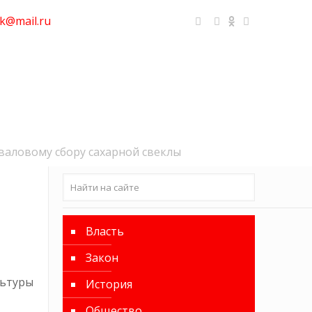
k@mail.ru
валовому сбору сахарной свеклы
Власть
Закон
льтуры
История
Общество