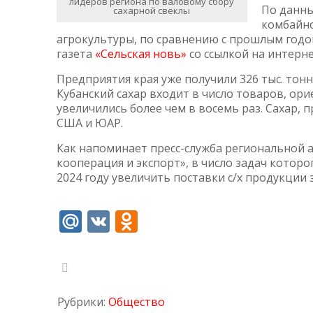
лидеров региона по валовому сбору
По данны
сахарной свеклы
комбайно
агрокультуры, по сравнению с прошлым годом,
газета
«Сельская новь»
со ссылкой на интерн
Предприятия края уже получили 326 тыс. тонн
Кубанский сахар входит в число товаров, ори
увеличились более чем в восемь раз. Сахар, 
США и ЮАР.
Как напоминает пресс-служба региональной
кооперация и экспорт», в число задач котор
2024 году увеличить поставки с/х продукции 
Mail.Ru
VK
Odnoklassniki
Рубрики:
Общество